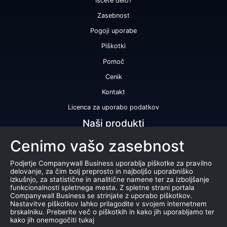
Iščete delo?
Zasebnost
Pogoji uporabe
Piškotki
Pomoč
Cenik
Kontakt
Licenca za uporabo podatkov
Naši produkti
Cenimo vašo zasebnost
Bonitetna ocena
Bonitetno poročilo
Podjetje Companywall Business uporablja piškotke za pravilno
delovanje, za čim bolj preprosto in najboljšo uporabniško
Certifikat bonitetne odličnosti
izkušnjo, za statistične in analitične namene ter za izboljšanje
funkcionalnosti spletnega mesta. Z spletne strani portala
Produkti
Companywall Business se strinjate z uporabo piškotkov.
Nastavitve piškotkov lahko prilagodite v svojem internetnem
Sodelovanje z registrom AJPES
brskalniku. Preberite več o piškotkih in kako jih uporabljamo ter
kako jih onemogočiti tukaj