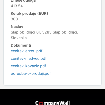
Znesek dolga
413.54
Korak prodaje (EUR)
300
Naslov
Slap ob Idrijci 61, 5283 Slap ob Idrijci,
Slovenija
Dokumenti
cenitev-erzeti.pdf
cenitev-medved.pdf
cenitev-kovacic.pdf
odredba-o-prodaji.pdf