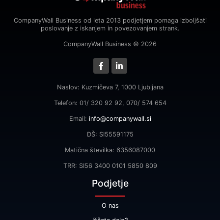
CompanyWall Business od leta 2013 podjetjem pomaga izboljšati
poslovanje z iskanjem in povezovanjem strank.
CompanyWall Business © 2026
Naslov: Kuzmičeva 7, 1000 Ljubljana
Telefon: 01/ 320 92 92, 070/ 574 654
Email:
info@companywall.si
DŠ: SI55591175
Matična številka: 6356087000
TRR: SI56 3400 0101 5850 809
Podjetje
O nas