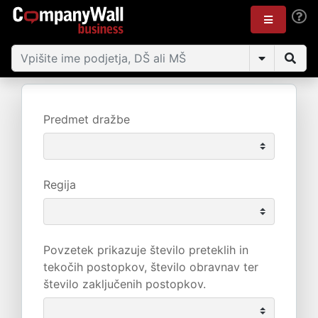
Predmet dražbe
Regija
Povzetek prikazuje število preteklih in
tekočih postopkov, število obravnav ter
število zaključenih postopkov.