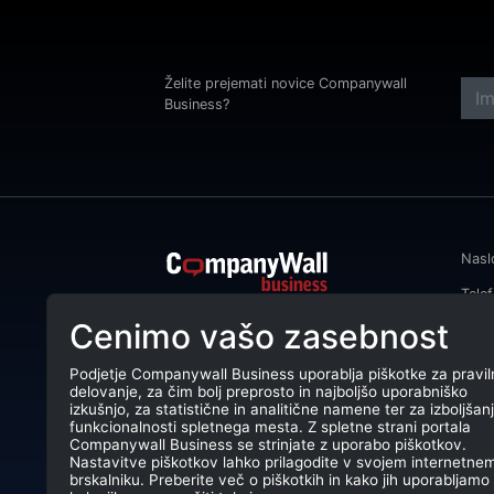
Želite prejemati novice Companywall
Business?
Nasl
Tele
CompanyWall Business od leta 2013
Cenimo vašo zasebnost
Emai
podjetjem pomaga izboljšati
poslovanje z iskanjem in povezovanjem
DŠ: 
strank.
Podjetje Companywall Business uporablja piškotke za pravil
delovanje, za čim bolj preprosto in najboljšo uporabniško
Mati
CompanyWall Business © 2026
izkušnjo, za statistične in analitične namene ter za izboljšan
funkcionalnosti spletnega mesta. Z spletne strani portala
TRR:
Companywall Business se strinjate z uporabo piškotkov.
Nastavitve piškotkov lahko prilagodite v svojem internetne
brskalniku. Preberite več o piškotkih in kako jih uporabljamo 