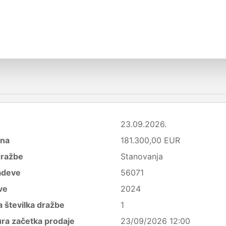
23.09.2026.
ena
181.300,00 EUR
dražbe
Stanovanja
adeve
56071
ve
2024
 številka dražbe
1
ura začetka prodaje
23/09/2026 12:00