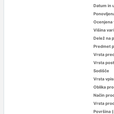
Datum in 
Ponovljen
Ocenjena 
Višina var
Delež na 
Predmet p
Vrsta pre
Vrsta pos
Sodišče
Vrsta vpis
Oblika pro
Način pro
Vrsta pro
Površina 