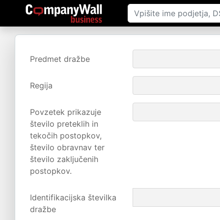
Predmet dražbe
Regija
Povzetek prikazuje
število preteklih in
tekočih postopkov,
število obravnav ter
število zaključenih
postopkov.
Identifikacijska številka
dražbe