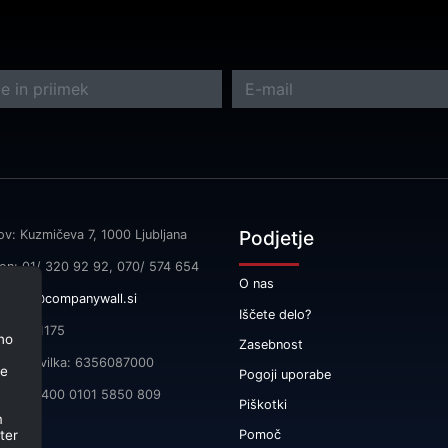
Podjetje
ov: Kuzmičeva 7, 1000 Ljubljana
fon: 01/ 320 92 92, 070/ 574 654
O nas
l:
info@companywall.si
Iščete delo?
SI55591175
no
Zasebnost
čna številka: 6356087000
je
Pogoji uporabe
 SI56 3400 0101 5850 809
Piškotki
m
ter
Pomoč