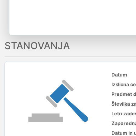
STANOVANJA
Datum
Izklicna c
Predmet 
Številka z
Leto zade
Zaporedna
Datum in 