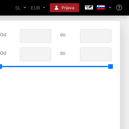
SL
EUR
Prijava
Od
do
Od
do