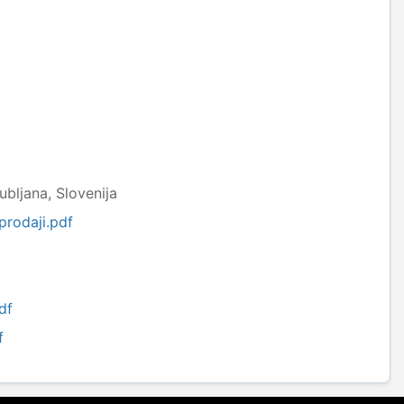
ubljana, Slovenija
rodaji.pdf
df
f