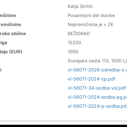
Katja Stritih
mičnine
Posamezni del stavbe
remičnine
Nepremičnina je v ZK
trske občine
BEŽIGRAD
lga
15200
daje (EUR)
1000
Dunajska cesta 113, 1000 Lj
i
vl-56071-2026-odredba-o-p
vl-56071-2024-cp.pdf
vl-56071-34-sodba-vsl.pdf
vl-56071-2024-sodba-pg.p
vl-56071-2024-p-sodba.pd