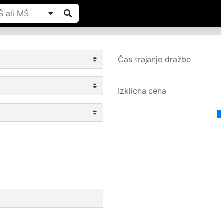
Čas trajanje dražbe
Izklicna cena