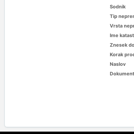
Sodnik
Tip nepre
Vrsta nep
Ime katas
Znesek do
Korak pro
Naslov
Dokument