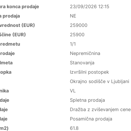
ura konca prodaje
23/09/2026 12:15
a prodaja
NE
vrednost (EUR)
259000
ščine (EUR)
25900
predmetu
1/1
rodaje
Nepremičnina
dmeta
Stanovanja
topka
Izvršilni postopek
Okrajno sodišče v Ljubljani
nika
VL
daje
Spletna prodaja
daje
Dražba z zviševanjem cene
daje
Posamična prodaja
(m2)
61.8