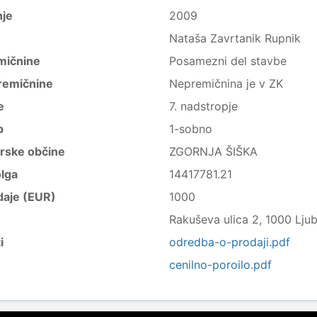
nje
2009
Nataša Zavrtanik Rupnik
mičnine
Posamezni del stavbe
remičnine
Nepremičnina je v ZK
e
7. nadstropje
b
1-sobno
trske občine
ZGORNJA ŠIŠKA
lga
14417781.21
daje (EUR)
1000
Rakuševa ulica 2, 1000 Ljub
i
odredba-o-prodaji.pdf
cenilno-poroilo.pdf