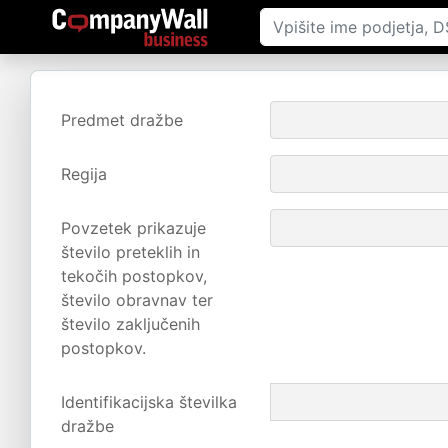
Predmet dražbe
Regija
Povzetek prikazuje
število preteklih in
tekočih postopkov,
število obravnav ter
število zaključenih
postopkov.
Identifikacijska številka
dražbe