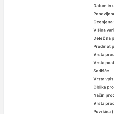
Datum in 
Ponovljen
Ocenjena 
Višina var
Delež na 
Predmet p
Vrsta pre
Vrsta pos
Sodišče
Vrsta vpis
Oblika pro
Način pro
Vrsta pro
Površina 