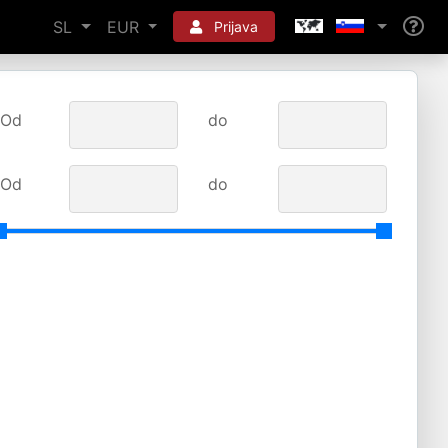
SL
EUR
Prijava
Od
do
Od
do