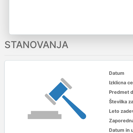
STANOVANJA
Datum
Izklicna c
Predmet 
Številka z
Leto zade
Zaporedna
Datum in 