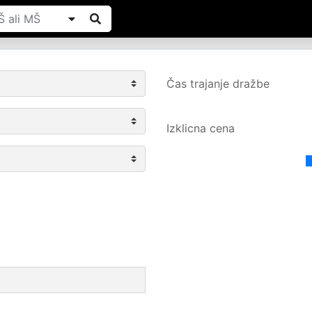
Čas trajanje dražbe
Izklicna cena