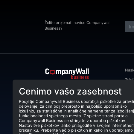
Želite prejemati novice Companywall
Business?
Nasl
Tele
CompanyWall Business od leta 2013
Cenimo vašo zasebnost
Emai
podjetjem pomaga izboljšati
poslovanje z iskanjem in povezovanjem
DŠ: 
strank.
Podjetje Companywall Business uporablja piškotke za pravil
delovanje, za čim bolj preprosto in najboljšo uporabniško
Mati
CompanyWall Business © 2026
izkušnjo, za statistične in analitične namene ter za izboljšan
funkcionalnosti spletnega mesta. Z spletne strani portala
TRR:
Companywall Business se strinjate z uporabo piškotkov.
Nastavitve piškotkov lahko prilagodite v svojem internetne
brskalniku. Preberite več o piškotkih in kako jih uporabljamo 