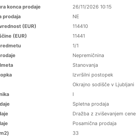
ura konca prodaje
26/11/2026 10:15
a prodaja
NE
vrednost (EUR)
114410
ščine (EUR)
11441
predmetu
1/1
rodaje
Nepremičnina
dmeta
Stanovanja
topka
Izvršilni postopek
Okrajno sodišče v Ljubljani
nika
I
daje
Spletna prodaja
daje
Dražba z zviševanjem cene
daje
Posamična prodaja
(m2)
33