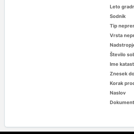
Leto grad
Sodnik
Tip nepre
Vrsta nep
Nadstropj
Število so
Ime katas
Znesek do
Korak pro
Naslov
Dokument