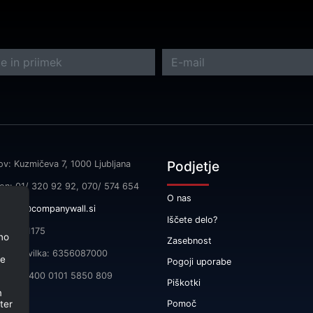
Podjetje
ov: Kuzmičeva 7, 1000 Ljubljana
fon: 01/ 320 92 92, 070/ 574 654
O nas
l:
info@companywall.si
Iščete delo?
SI55591175
no
Zasebnost
čna številka: 6356087000
je
Pogoji uporabe
 SI56 3400 0101 5850 809
Piškotki
m
ter
Pomoč