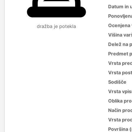
Datum in 
Ponovljen
Ocenjena 
dražba je potekla
Višina var
Delež na 
Predmet p
Vrsta pre
Vrsta pos
Sodišče
Vrsta vpis
Oblika pro
Način pro
Vrsta pro
Površina 