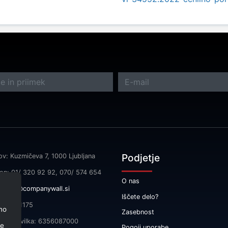
Podjetje
ov: Kuzmičeva 7, 1000 Ljubljana
fon: 01/ 320 92 92, 070/ 574 654
O nas
l:
info@companywall.si
Iščete delo?
SI55591175
no
Zasebnost
čna številka: 6356087000
je
Pogoji uporabe