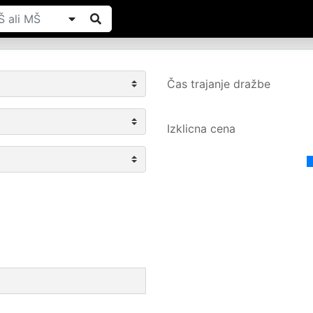
Čas trajanje dražbe
Izklicna cena