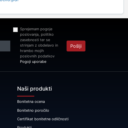
Sprejemam pogoje
poslovanja, politiko
zasebnosti ter se
strinjam z obdelavo in
Pošlji
hrambo mojih
poslovnih podatkov
Pogoji uporabe
Naši produkti
Bonitetna ocena
Bonitetno poročilo
Certifikat bonitetne odličnosti
Produkti