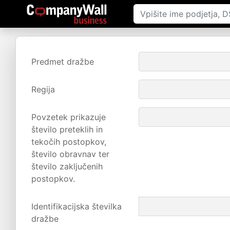
Predmet dražbe
Regija
Povzetek prikazuje
število preteklih in
tekočih postopkov,
število obravnav ter
število zaključenih
postopkov.
Identifikacijska številka
dražbe