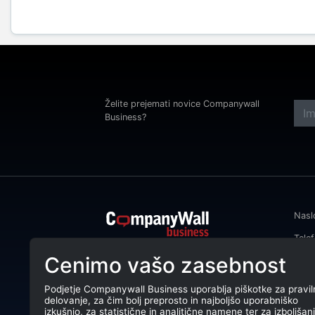
Želite prejemati novice Companywall
Business?
Nasl
Tele
CompanyWall Business od leta 2013
Cenimo vašo zasebnost
Emai
podjetjem pomaga izboljšati
poslovanje z iskanjem in povezovanjem
DŠ: 
strank.
Podjetje Companywall Business uporablja piškotke za pravil
delovanje, za čim bolj preprosto in najboljšo uporabniško
Mati
CompanyWall Business © 2026
izkušnjo, za statistične in analitične namene ter za izboljšan