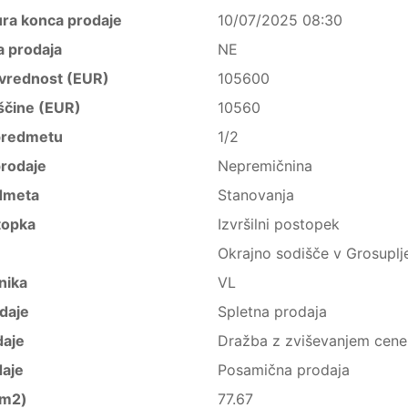
ura konca prodaje
10/07/2025 08:30
a prodaja
NE
vrednost (EUR)
105600
ščine (EUR)
10560
predmetu
1/2
rodaje
Nepremičnina
dmeta
Stanovanja
topka
Izvršilni postopek
Okrajno sodišče v Grosupl
nika
VL
daje
Spletna prodaja
daje
Dražba z zviševanjem cene
daje
Posamična prodaja
(m2)
77.67