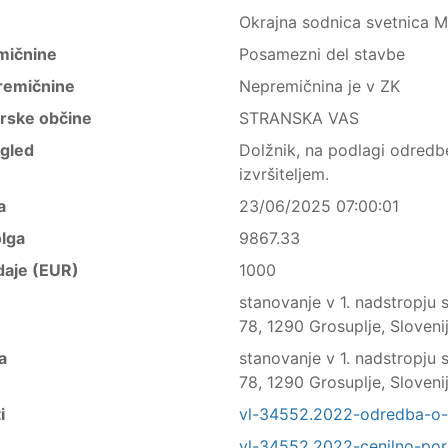
Okrajna sodnica svetnica M
mičnine
Posamezni del stavbe
remičnine
Nepremičnina je v ZK
trske občine
STRANSKA VAS
ogled
Dolžnik, na podlagi odredbe
izvršiteljem.
a
23/06/2025 07:00:01
lga
9867.33
daje (EUR)
1000
stanovanje v 1. nadstropju 
78, 1290 Grosuplje, Sloveni
a
stanovanje v 1. nadstropju 
78, 1290 Grosuplje, Sloveni
i
vl-34552.2022-odredba-o-p
vl-34552.2022-cenilno-por