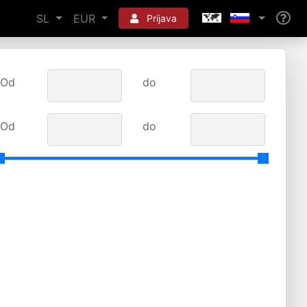
SL
EUR
Prijava
Od
do
Od
do