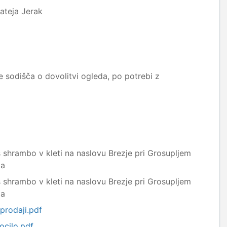
ateja Jerak
 sodišča o dovolitvi ogleda, po potrebi z
s shrambo v kleti na naslovu Brezje pri Grosupljem
ja
s shrambo v kleti na naslovu Brezje pri Grosupljem
ja
rodaji.pdf
ocilo.pdf