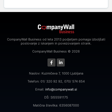
CompanyWall Business od leta 2013 podjetjem pomaga izboljšati
poslovanje z iskanjem in povezovanjem strank.
CompanyWall Business © 2026
Naslov: Kuzmičeva 7, 1000 Ljubljana
Telefon: 01/ 320 92 92, 070/ 574 654
Email:
info@companywall.si
DŠ: SI55591175
Matična številka: 6356087000