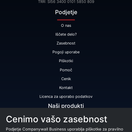
TRR: SI56 3400 0101 5850 809
Podjetje
O nas
Iščete delo?
Zasebnost
Pogoji uporabe
Piškotki
Pomoč
Cenik
Kontakt
Licenca za uporabo podatkov
Naši produkti
Cenimo vašo zasebnost
Bonitetna ocena
Bonitetno poročilo
Podjetje Companywall Business uporablja piškotke za pravilno