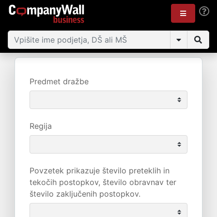
Predmet dražbe
Regija
Povzetek prikazuje število preteklih in
tekočih postopkov, število obravnav ter
število zaključenih postopkov.