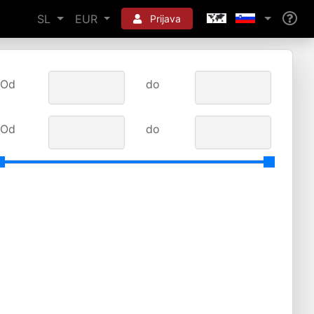
SL
EUR
Prijava
Od
do
Od
do