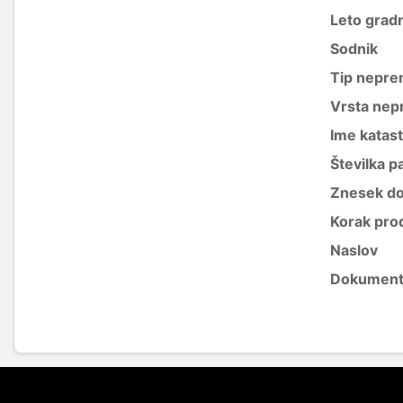
Leto grad
Sodnik
Tip nepre
Vrsta nep
Ime katas
Številka p
Znesek do
Korak pro
Naslov
Dokument