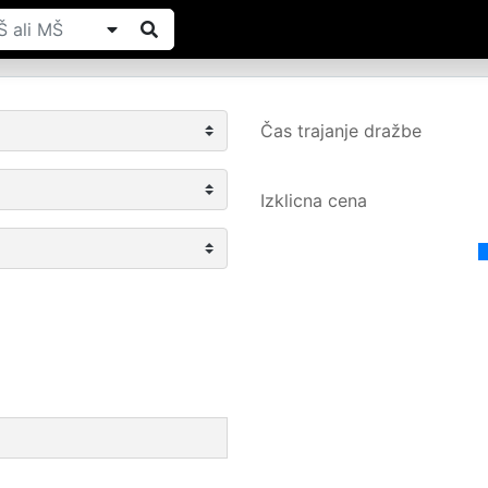
Čas trajanje dražbe
Izklicna cena