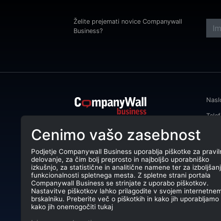
Želite prejemati novice Companywall
Business?
Nasl
Tele
CompanyWall Business od leta 2013
Cenimo vašo zasebnost
Emai
podjetjem pomaga izboljšati
poslovanje z iskanjem in povezovanjem
DŠ: 
strank.
Podjetje Companywall Business uporablja piškotke za pravil
delovanje, za čim bolj preprosto in najboljšo uporabniško
Mati
CompanyWall Business © 2026
izkušnjo, za statistične in analitične namene ter za izboljšan
funkcionalnosti spletnega mesta. Z spletne strani portala
TRR:
Companywall Business se strinjate z uporabo piškotkov.
Nastavitve piškotkov lahko prilagodite v svojem internetne
brskalniku. Preberite več o piškotkih in kako jih uporabljamo 
kako jih onemogočiti tukaj