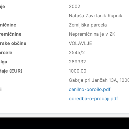
nje
2002
Nataša Zavrtanik Rupnik
mičnine
Zemljiška parcela
remičnine
Nepremičnina je v ZK
trske občine
VOLAVLJE
arcele
2545/2
lga
289332
daje (EUR)
1000.00
Gabrje pri Jančah 13A, 1000
i
cenilno-poroilo.pdf
odredba-o-prodaji.pdf