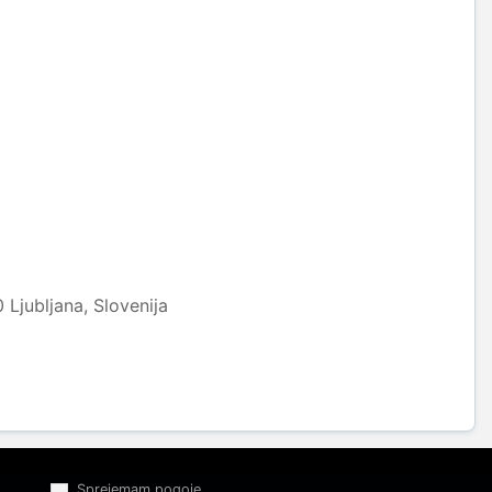
 Ljubljana, Slovenija
Sprejemam pogoje