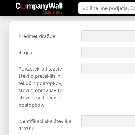
Predmet dražbe
Regija
Povzetek prikazuje
število preteklih in
tekočih postopkov,
število obravnav ter
število zaključenih
postopkov.
Identifikacijska številka
dražbe