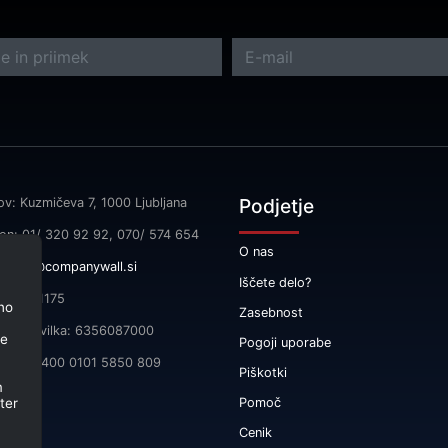
Podjetje
ov: Kuzmičeva 7, 1000 Ljubljana
fon: 01/ 320 92 92, 070/ 574 654
O nas
l:
info@companywall.si
Iščete delo?
SI55591175
no
Zasebnost
čna številka: 6356087000
je
Pogoji uporabe
 SI56 3400 0101 5850 809
Piškotki
m
ter
Pomoč
Cenik