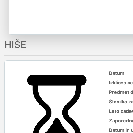
HIŠE
Datum
Izklicna c
Predmet 
Številka z
Leto zade
Zaporedna
Datum in 