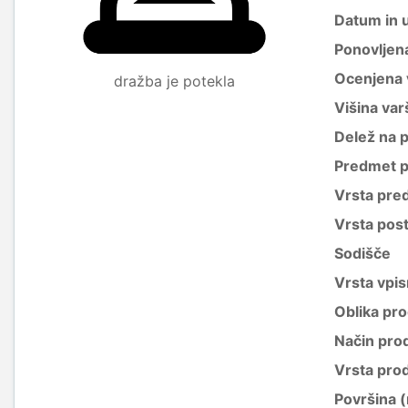
Datum in 
Ponovljen
Ocenjena 
dražba je potekla
Višina var
Delež na 
Predmet p
Vrsta pre
Vrsta pos
Sodišče
Vrsta vpis
Oblika pro
Način pro
Vrsta pro
Površina 