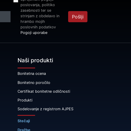
poslovanja, politiko
zasebnosti ter se
strinjam z obdelavo in
Pošlji
hrambo mojih
poslovnih podatkov
Pogoji uporabe
Naši produkti
Bonitetna ocena
Bonitetno poročilo
Certifikat bonitetne odličnosti
Produkti
Sodelovanje z registrom AJPES
Stečaji
Dražbe