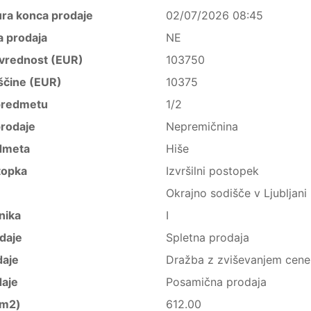
ura konca prodaje
02/07/2026 08:45
a prodaja
NE
vrednost (EUR)
103750
ščine (EUR)
10375
predmetu
1/2
rodaje
Nepremičnina
dmeta
Hiše
topka
Izvršilni postopek
Okrajno sodišče v Ljubljani
nika
I
daje
Spletna prodaja
daje
Dražba z zviševanjem cene
daje
Posamična prodaja
(m2)
612.00