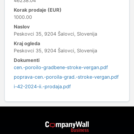
46238.04
Korak prodaje (EUR)
1000.00
Naslov
Peskovci 35, 9204 Šalovci, Slovenija
Kraj ogleda
Peskovci 35, 9204 Šalovci, Slovenija
Dokumenti
cen.-poroilo-gradbene-stroke-vergan.pdf
poprava-cen.-poroila-grad.-stroke-vergan.pdf
i-42-2024-ii.-prodaja.pdf