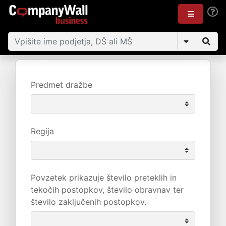
Predmet dražbe
Regija
Povzetek prikazuje število preteklih in
tekočih postopkov, število obravnav ter
število zaključenih postopkov.