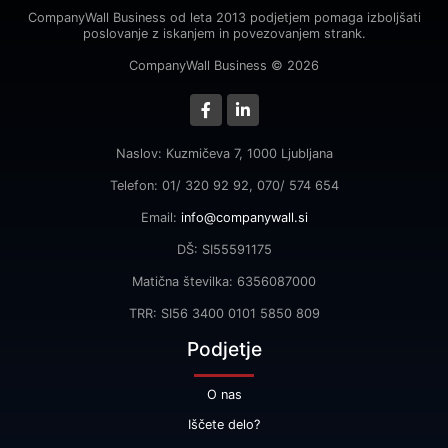
CompanyWall Business od leta 2013 podjetjem pomaga izboljšati
poslovanje z iskanjem in povezovanjem strank.
CompanyWall Business © 2026
Naslov: Kuzmičeva 7, 1000 Ljubljana
Telefon: 01/ 320 92 92, 070/ 574 654
Email:
info@companywall.si
DŠ: SI55591175
Matična številka: 6356087000
TRR: SI56 3400 0101 5850 809
Podjetje
O nas
Iščete delo?