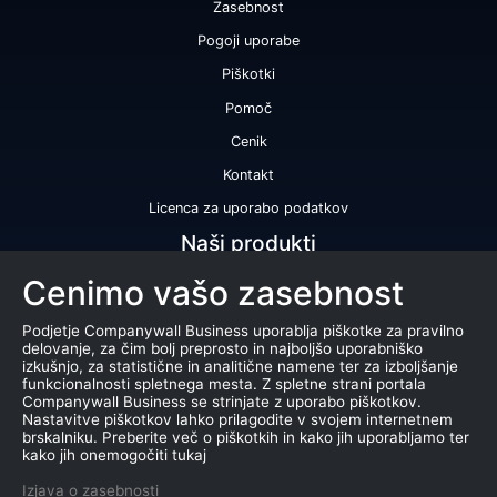
Zasebnost
Pogoji uporabe
Piškotki
Pomoč
Cenik
Kontakt
Licenca za uporabo podatkov
Naši produkti
Cenimo vašo zasebnost
Bonitetna ocena
Bonitetno poročilo
Podjetje Companywall Business uporablja piškotke za pravilno
delovanje, za čim bolj preprosto in najboljšo uporabniško
Certifikat bonitetne odličnosti
izkušnjo, za statistične in analitične namene ter za izboljšanje
funkcionalnosti spletnega mesta. Z spletne strani portala
Produkti
Companywall Business se strinjate z uporabo piškotkov.
Nastavitve piškotkov lahko prilagodite v svojem internetnem
Sodelovanje z registrom AJPES
brskalniku. Preberite več o piškotkih in kako jih uporabljamo ter
kako jih onemogočiti tukaj
Stečaji
Izjava o zasebnosti