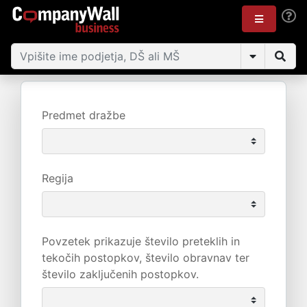
Predmet dražbe
Regija
Povzetek prikazuje število preteklih in
tekočih postopkov, število obravnav ter
število zaključenih postopkov.