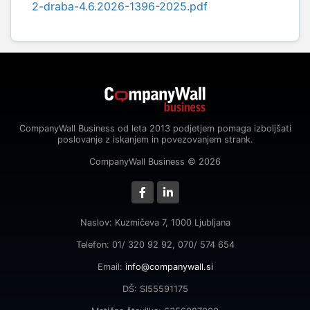
2-draba-4.6.2026-1396-2025.pdf
CompanyWall Business od leta 2013 podjetjem pomaga izboljšati
poslovanje z iskanjem in povezovanjem strank.
CompanyWall Business © 2026
Naslov: Kuzmičeva 7, 1000 Ljubljana
Telefon: 01/ 320 92 92, 070/ 574 654
Email:
info@companywall.si
DŠ: SI55591175