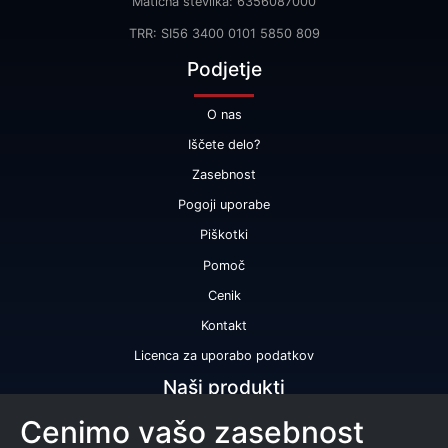
Matična številka: 6356087000
TRR: SI56 3400 0101 5850 809
Podjetje
O nas
Iščete delo?
Zasebnost
Pogoji uporabe
Piškotki
Pomoč
Cenik
Kontakt
Licenca za uporabo podatkov
Naši produkti
Cenimo vašo zasebnost
Bonitetna ocena