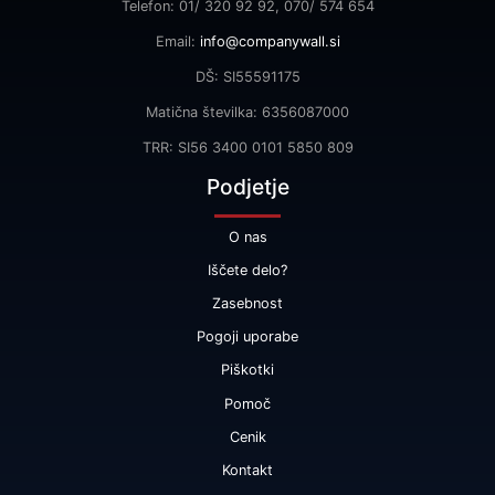
Telefon: 01/ 320 92 92, 070/ 574 654
Email:
info@companywall.si
DŠ: SI55591175
Matična številka: 6356087000
TRR: SI56 3400 0101 5850 809
Podjetje
O nas
Iščete delo?
Zasebnost
Pogoji uporabe
Piškotki
Pomoč
Cenik
Kontakt