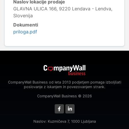
Naslov lokacije prodaje
GLAVNA ULICA 166, 9220 Lendava - Lendva,
Slovenija
Dokumenti
priloga.pdf
CompanyWall Business od leta 2013 podjetjem pomaga izboljšati
poslovanje z iskanjem in povezovanjem strank.
CompanyWall Business © 2026
Naslov: Kuzmičeva 7, 1000 Ljubljana