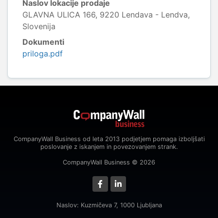
Naslov lokacije prodaje
GLAVNA ULICA 166, 9220 Lendava - Lendva,
Slovenija
Dokumenti
priloga.pdf
CompanyWall Business od leta 2013 podjetjem pomaga izboljšati
poslovanje z iskanjem in povezovanjem strank.
CompanyWall Business © 2026
Naslov: Kuzmičeva 7, 1000 Ljubljana