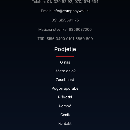
Telefon: 01/ 320 92 92, 070/ 574 654
Email:
info@companywall.si
DŠ: SI55591175
Matična številka: 6356087000
TRR: SI56 3400 0101 5850 809
Podjetje
O nas
Iščete delo?
Zasebnost
Pogoji uporabe
Piškotki
Pomoč
Cenik
Kontakt