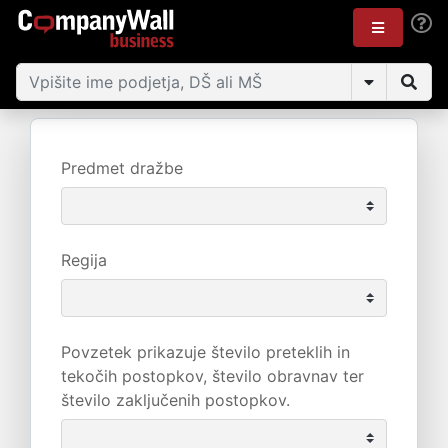
Predmet dražbe
Regija
Povzetek prikazuje število preteklih in
tekočih postopkov, število obravnav ter
število zaključenih postopkov.