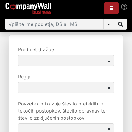
Predmet dražbe
Regija
Povzetek prikazuje število preteklih in
tekočih postopkov, število obravnav ter
število zaključenih postopkov.