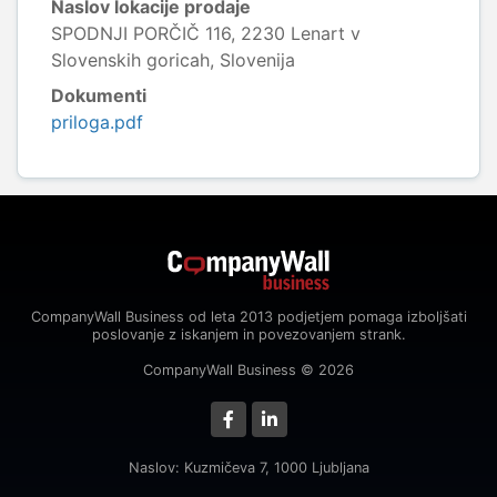
Naslov lokacije prodaje
SPODNJI PORČIČ 116, 2230 Lenart v
Slovenskih goricah, Slovenija
Dokumenti
priloga.pdf
CompanyWall Business od leta 2013 podjetjem pomaga izboljšati
poslovanje z iskanjem in povezovanjem strank.
CompanyWall Business © 2026
Naslov: Kuzmičeva 7, 1000 Ljubljana