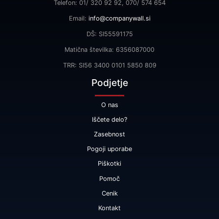
Telefon: 01/ 320 92 92, 070/ 574 654
Email:
info@companywall.si
DŠ: SI55591175
Matična številka: 6356087000
TRR: SI56 3400 0101 5850 809
Podjetje
O nas
Iščete delo?
Zasebnost
Pogoji uporabe
Piškotki
Pomoč
Cenik
Kontakt