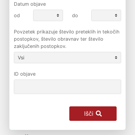
Datum objave
od
do
Povzetek prikazuje število preteklih in tekočih
postopkov, število obravnav ter število
zaključenih postopkov.
ID objave
Išči