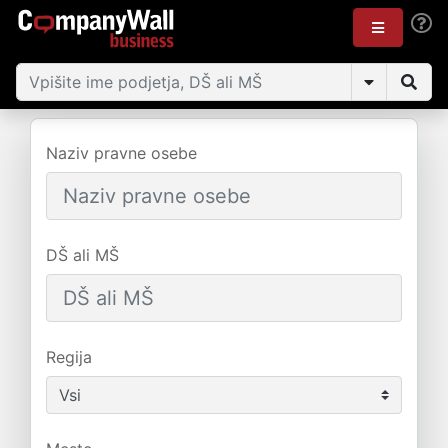
Naziv pravne osebe
DŠ ali MŠ
Regija