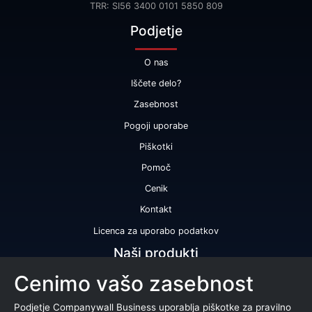
TRR: SI56 3400 0101 5850 809
Podjetje
O nas
Iščete delo?
Zasebnost
Pogoji uporabe
Piškotki
Pomoč
Cenik
Kontakt
Licenca za uporabo podatkov
Naši produkti
Cenimo vašo zasebnost
Bonitetna ocena
Bonitetno poročilo
Podjetje Companywall Business uporablja piškotke za pravilno