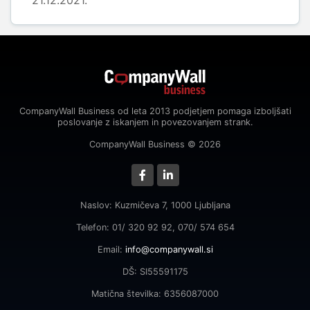
21.12.2021.
CompanyWall Business od leta 2013 podjetjem pomaga izboljšati
poslovanje z iskanjem in povezovanjem strank.
CompanyWall Business © 2026
Naslov: Kuzmičeva 7, 1000 Ljubljana
Telefon: 01/ 320 92 92, 070/ 574 654
Email:
info@companywall.si
DŠ: SI55591175
Matična številka: 6356087000