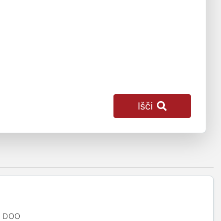
Išči
DOO