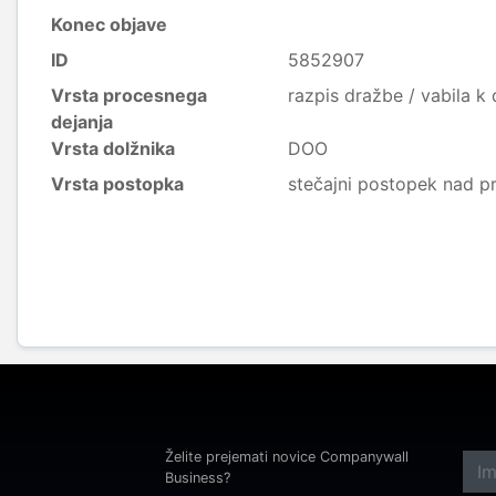
Konec objave
ID
5852907
Vrsta procesnega
razpis dražbe / vabila k
dejanja
Vrsta dolžnika
DOO
Vrsta postopka
stečajni postopek nad p
Želite prejemati novice Companywall
Business?