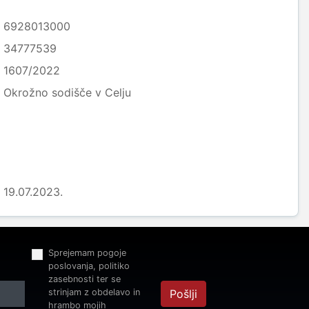
6928013000
34777539
1607/2022
Okrožno sodišče v Celju
19.07.2023.
Sprejemam pogoje
poslovanja, politiko
zasebnosti ter se
strinjam z obdelavo in
Pošlji
hrambo mojih