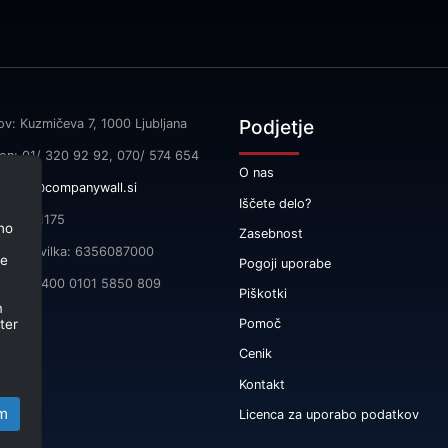
Podjetje
ov: Kuzmičeva 7, 1000 Ljubljana
fon: 01/ 320 92 92, 070/ 574 654
O nas
l:
info@companywall.si
Iščete delo?
SI55591175
no
Zasebnost
čna številka: 6356087000
je
Pogoji uporabe
 SI56 3400 0101 5850 809
Piškotki
m
ter
Pomoč
Cenik
Kontakt
m
Licenca za uporabo podatkov