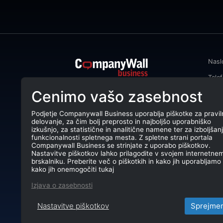
Nasl
Tele
CompanyWall Business od leta 2013
Cenimo vašo zasebnost
Emai
podjetjem pomaga izboljšati
poslovanje z iskanjem in povezovanjem
DŠ: 
strank.
Podjetje Companywall Business uporablja piškotke za pravil
delovanje, za čim bolj preprosto in najboljšo uporabniško
Mati
CompanyWall Business © 2026
izkušnjo, za statistične in analitične namene ter za izboljšan
funkcionalnosti spletnega mesta. Z spletne strani portala
TRR:
Companywall Business se strinjate z uporabo piškotkov.
Nastavitve piškotkov lahko prilagodite v svojem internetne
brskalniku. Preberite več o piškotkih in kako jih uporabljamo 
kako jih onemogočiti tukaj
Izjava o zasebnosti
Nastavitve piškotkov
Sprejme