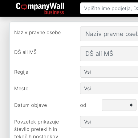
Naziv pravne osebe
DŠ ali MŠ
Regija
Mesto
Datum objave
od
Povzetek prikazuje
število preteklih in
tekočih postopkov,