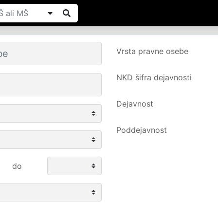
Vrsta pravne osebe
NKD šifra dejavnosti
Dejavnost
Poddejavnost
do