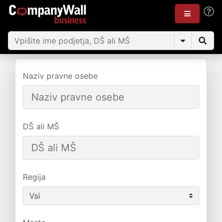
Naziv pravne osebe
DŠ ali MŠ
Regija