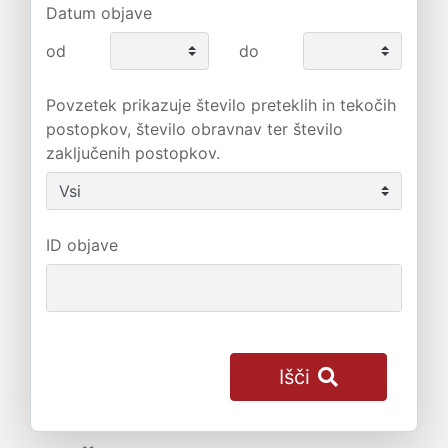
Datum objave
od
do
Povzetek prikazuje število preteklih in tekočih
postopkov, število obravnav ter število
zaključenih postopkov.
ID objave
Išči