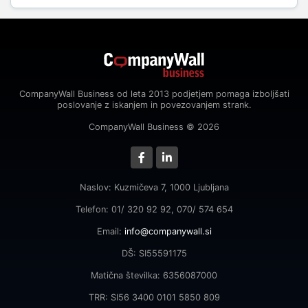
CompanyWall Business od leta 2013 podjetjem pomaga izboljšati
poslovanje z iskanjem in povezovanjem strank.
CompanyWall Business © 2026
Naslov: Kuzmičeva 7, 1000 Ljubljana
Telefon: 01/ 320 92 92, 070/ 574 654
Email:
info@companywall.si
DŠ: SI55591175
Matična številka: 6356087000
TRR: SI56 3400 0101 5850 809