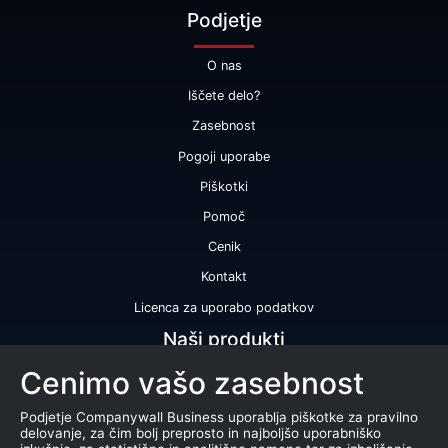
Podjetje
O nas
Iščete delo?
Zasebnost
Pogoji uporabe
Piškotki
Pomoč
Cenik
Kontakt
Licenca za uporabo podatkov
Naši produkti
Cenimo vašo zasebnost
Bonitetna ocena
Bonitetno poročilo
Podjetje Companywall Business uporablja piškotke za pravilno
delovanje, za čim bolj preprosto in najboljšo uporabniško
Certifikat bonitetne odličnosti