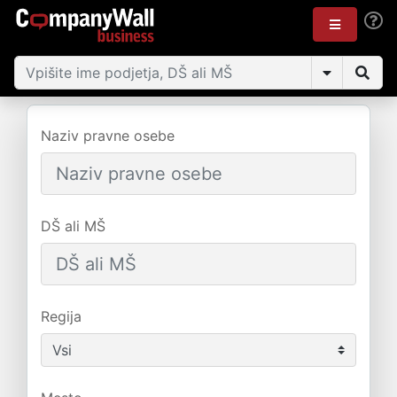
Naziv pravne osebe
DŠ ali MŠ
Regija