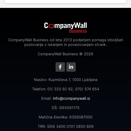
CompanyWall Business od leta 2013 podjetjem pomaga izboljšati
poslovanje z iskanjem in povezovanjem strank.
CompanyWall Business © 2026
Naslov: Kuzmičeva 7, 1000 Ljubljana
Telefon: 01/ 320 92 92, 070/ 574 654
Email:
info@companywall.si
DŠ: SI55591175
Matična številka: 6356087000
TRR: SI56 3400 0101 5850 809