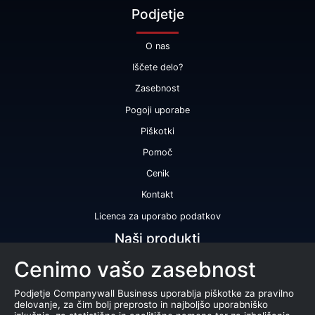
Podjetje
O nas
Iščete delo?
Zasebnost
Pogoji uporabe
Piškotki
Pomoč
Cenik
Kontakt
Licenca za uporabo podatkov
Naši produkti
Cenimo vašo zasebnost
Bonitetna ocena
Bonitetno poročilo
Podjetje Companywall Business uporablja piškotke za pravilno
delovanje, za čim bolj preprosto in najboljšo uporabniško
Certifikat bonitetne odličnosti