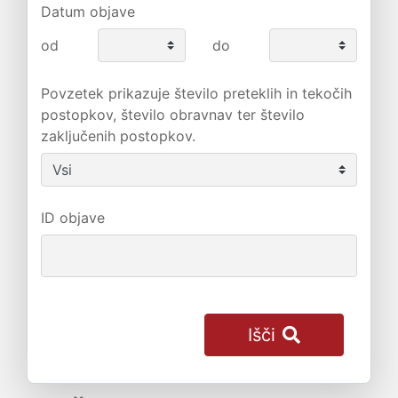
Datum objave
od
do
Povzetek prikazuje število preteklih in tekočih
postopkov, število obravnav ter število
zaključenih postopkov.
ID objave
Išči