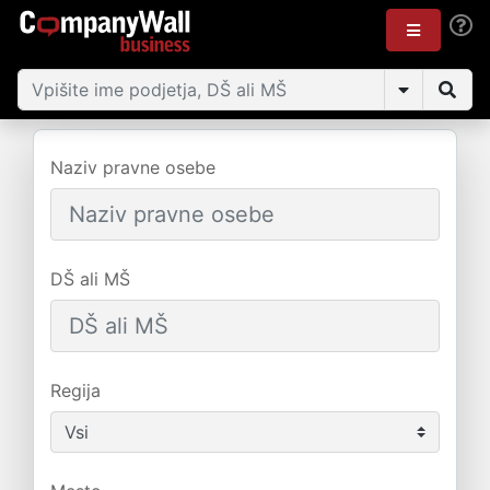
Naziv pravne osebe
DŠ ali MŠ
Regija