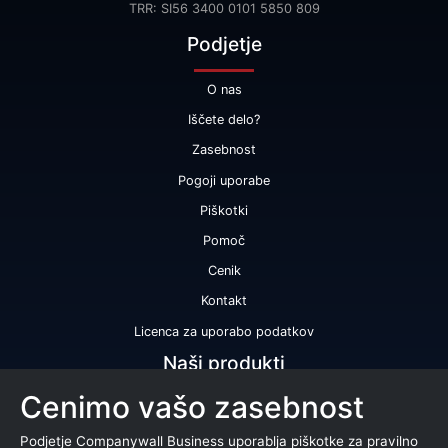
TRR: SI56 3400 0101 5850 809
Podjetje
O nas
Iščete delo?
Zasebnost
Pogoji uporabe
Piškotki
Pomoč
Cenik
Kontakt
Licenca za uporabo podatkov
Naši produkti
Cenimo vašo zasebnost
Bonitetna ocena
Bonitetno poročilo
Podjetje Companywall Business uporablja piškotke za pravilno