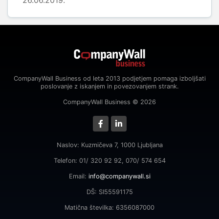
26.06.2019.
CompanyWall Business od leta 2013 podjetjem pomaga izboljšati
poslovanje z iskanjem in povezovanjem strank.
CompanyWall Business © 2026
Naslov: Kuzmičeva 7, 1000 Ljubljana
Telefon: 01/ 320 92 92, 070/ 574 654
Email:
info@companywall.si
DŠ: SI55591175
Matična številka: 6356087000