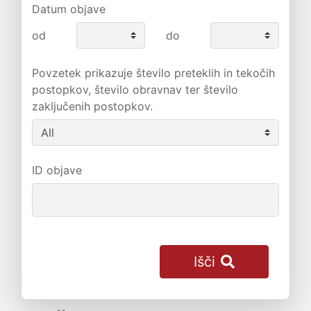
Datum objave
od
do
Povzetek prikazuje število preteklih in tekočih
postopkov, število obravnav ter število
zaključenih postopkov.
ID objave
Išči