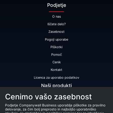
Podjetje
O nas
Iščete delo?
Zasebnost
Pogoji uporabe
Piškotki
Pomoč
Cenik
Kontakt
Licenca za uporabo podatkov
Naši produkti
Cenimo vašo zasebnost
Bonitetna ocena
Bonitetno poročilo
Podjetje Companywall Business uporablja piškotke za pravilno
delovanje, za čim bolj preprosto in najboljšo uporabniško
Certifikat bonitetne odličnosti