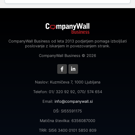
CompanyWall Business od leta 2013 podjetjem pomaga izboljšati
poslovanje z iskanjem in povezovanjem strank.
CompanyWall Business © 2026
Naslov: Kuzmičeva 7, 1000 Ljubljana
Telefon: 01/ 320 92 92, 070/ 574 654
Email:
info@companywall.si
DŠ: SI55591175
Matična številka: 6356087000
TRR: SI56 3400 0101 5850 809