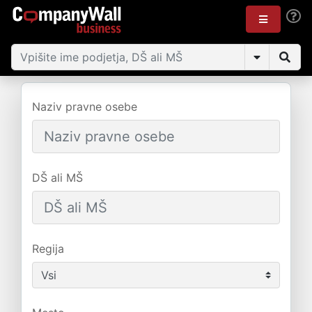
Naziv pravne osebe
DŠ ali MŠ
Regija