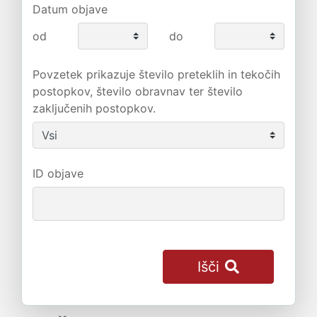
Datum objave
od
do
Povzetek prikazuje število preteklih in tekočih
postopkov, število obravnav ter število
zaključenih postopkov.
ID objave
Išči