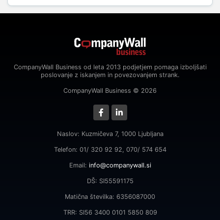
CompanyWall Business od leta 2013 podjetjem pomaga izboljšati
poslovanje z iskanjem in povezovanjem strank.
CompanyWall Business © 2026
Naslov: Kuzmičeva 7, 1000 Ljubljana
Telefon: 01/ 320 92 92, 070/ 574 654
Email:
info@companywall.si
DŠ: SI55591175
Matična številka: 6356087000
TRR: SI56 3400 0101 5850 809