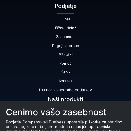
Podjetje
O nas
Iščete delo?
Zasebnost
Pogoji uporabe
Piškotki
Pomoč
Cenik
Kontakt
Licenca za uporabo podatkov
Naši produkti
Cenimo vašo zasebnost
Bonitetna ocena
Bonitetno poročilo
Podjetje Companywall Business uporablja piškotke za pravilno
delovanje, za čim bolj preprosto in najboljšo uporabniško
Certifikat bonitetne odličnosti