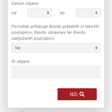
Datum objave
od
do
Povzetek prikazuje število preteklih in tekočih
postopkov, število obravnav ter število
zaključenih postopkov.
ID objave
Išči