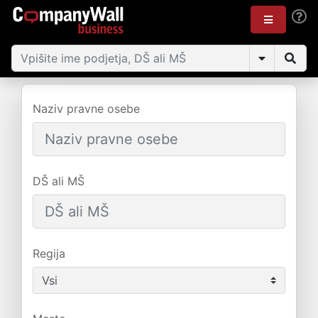
Naziv pravne osebe
DŠ ali MŠ
Regija