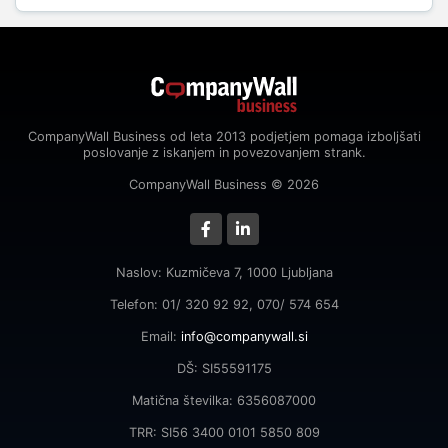
CompanyWall Business od leta 2013 podjetjem pomaga izboljšati
poslovanje z iskanjem in povezovanjem strank.
CompanyWall Business © 2026
Naslov: Kuzmičeva 7, 1000 Ljubljana
Telefon: 01/ 320 92 92, 070/ 574 654
Email:
info@companywall.si
DŠ: SI55591175
Matična številka: 6356087000
TRR: SI56 3400 0101 5850 809