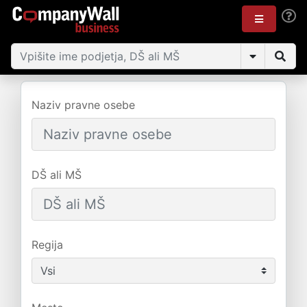
Naziv pravne osebe
DŠ ali MŠ
Regija