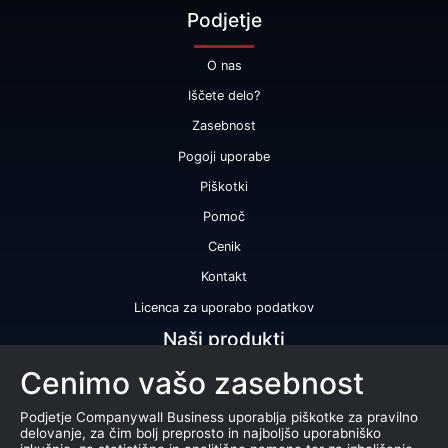
Podjetje
O nas
Iščete delo?
Zasebnost
Pogoji uporabe
Piškotki
Pomoč
Cenik
Kontakt
Licenca za uporabo podatkov
Naši produkti
Cenimo vašo zasebnost
Bonitetna ocena
Bonitetno poročilo
Podjetje Companywall Business uporablja piškotke za pravilno
delovanje, za čim bolj preprosto in najboljšo uporabniško
Certifikat bonitetne odličnosti