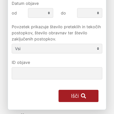
Datum objave
od
do
Povzetek prikazuje število preteklih in tekočih
postopkov, število obravnav ter število
zaključenih postopkov.
ID objave
Išči