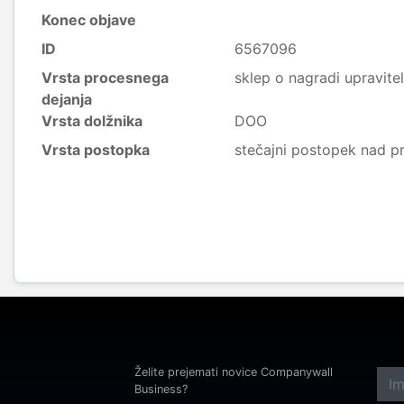
Konec objave
ID
6567096
Vrsta procesnega
sklep o nagradi upravitel
dejanja
Vrsta dolžnika
DOO
Vrsta postopka
stečajni postopek nad p
Želite prejemati novice Companywall
Business?