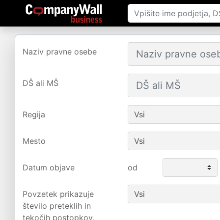
Naziv pravne osebe
DŠ ali MŠ
Regija
Mesto
Datum objave
od
Povzetek prikazuje
število preteklih in
tekočih postopkov,