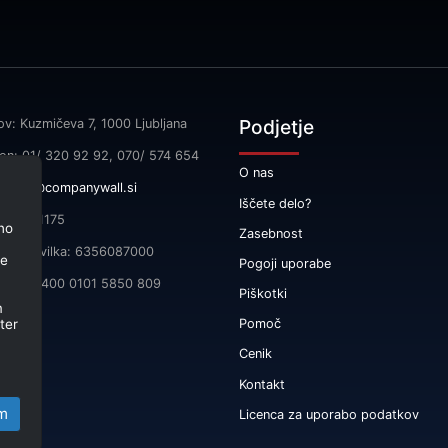
Podjetje
ov: Kuzmičeva 7, 1000 Ljubljana
fon: 01/ 320 92 92, 070/ 574 654
O nas
l:
info@companywall.si
Iščete delo?
SI55591175
no
Zasebnost
čna številka: 6356087000
je
Pogoji uporabe
 SI56 3400 0101 5850 809
Piškotki
m
ter
Pomoč
Cenik
Kontakt
m
Licenca za uporabo podatkov