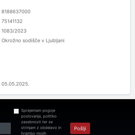
8188637000
75141132
1083/2023
Okrožno sodišče v Ljubljani
05.05.2025.
Sprejemam pogoje
poslovanja, politiko
zasebnosti ter se
strinjam z obdelavo in
Pošlji
hrambo mojih