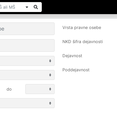
Vrsta pravne osebe
NKD šifra dejavnosti
Dejavnost
Poddejavnost
do