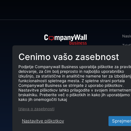
Nasl
Tele
CompanyWall Business od leta 2013
Cenimo vašo zasebnost
Emai
podjetjem pomaga izboljšati
poslovanje z iskanjem in povezovanjem
DŠ: 
strank.
Podjetje Companywall Business uporablja piškotke za pravil
delovanje, za čim bolj preprosto in najboljšo uporabniško
Mati
CompanyWall Business © 2026
izkušnjo, za statistične in analitične namene ter za izboljšan
funkcionalnosti spletnega mesta. Z spletne strani portala
TRR:
Companywall Business se strinjate z uporabo piškotkov.
Nastavitve piškotkov lahko prilagodite v svojem internetne
brskalniku. Preberite več o piškotkih in kako jih uporabljamo 
kako jih onemogočiti tukaj
Izjava o zasebnosti
Nastavitve piškotkov
Sprejme