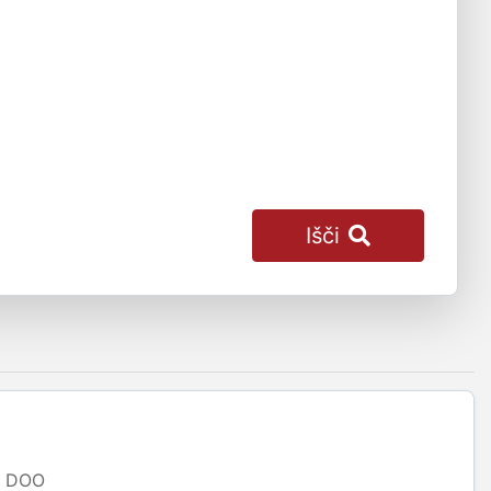
Išči
DOO