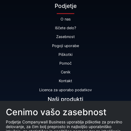
Podjetje
O nas
Iščete delo?
Zasebnost
Pogoji uporabe
Piškotki
Pomoč
Cenik
Kontakt
Licenca za uporabo podatkov
Naši produkti
Cenimo vašo zasebnost
Bonitetna ocena
Bonitetno poročilo
Podjetje Companywall Business uporablja piškotke za pravilno
delovanje, za čim bolj preprosto in najboljšo uporabniško
Certifikat bonitetne odličnosti