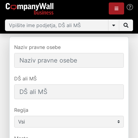
Naziv pravne osebe
DŠ ali MŠ
Regija