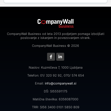
CompanyWall Business od leta 2013 podjetjem pomaga izboljšati
poslovanje z iskanjem in povezovanjem strank.
CompanyWall Business © 2026
Naslov: Kuzmičeva 7, 1000 Ljubljana
Telefon: 01/ 320 92 92, 070/ 574 654
Email:
info@companywall.si
DŠ: SI55591175
Matična številka: 6356087000
TRR: SI56 3400 0101 5850 809