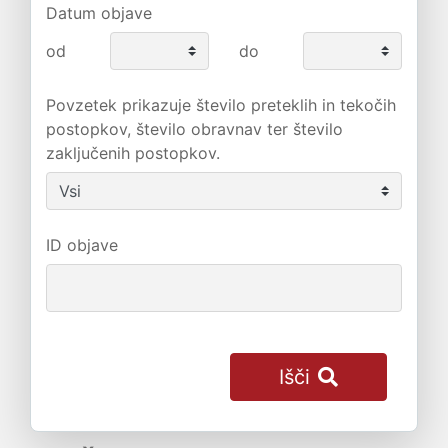
Datum objave
od
do
Povzetek prikazuje število preteklih in tekočih
postopkov, število obravnav ter število
zaključenih postopkov.
ID objave
Išči