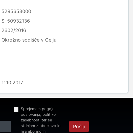
5295653000
SI 50932136
2602/2016
Okrožno sodišče v Celju
11.10.2017.
Sprejemam pogoje
poslovanja, politiko
zasebnosti ter se
strinjam z obdelavo in
Pošlji
hrambo mojih