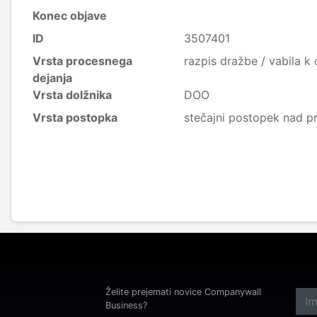
Konec objave
ID
3507401
Vrsta procesnega
razpis dražbe / vabila k
dejanja
Vrsta dolžnika
DOO
Vrsta postopka
stečajni postopek nad p
Želite prejemati novice Companywall
Business?