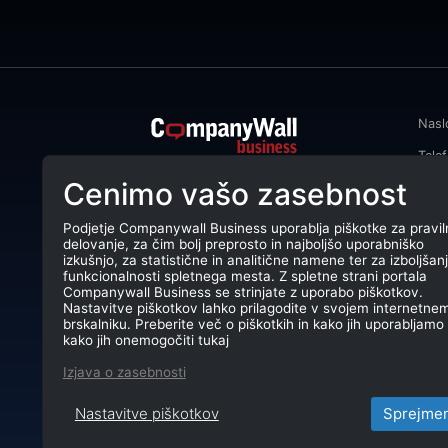
Nasl
Tele
CompanyWall Business od leta 2013
Cenimo vašo zasebnost
Emai
podjetjem pomaga izboljšati
poslovanje z iskanjem in povezovanjem
DŠ: 
strank.
Podjetje Companywall Business uporablja piškotke za pravil
delovanje, za čim bolj preprosto in najboljšo uporabniško
Mati
CompanyWall Business © 2026
izkušnjo, za statistične in analitične namene ter za izboljšan
funkcionalnosti spletnega mesta. Z spletne strani portala
TRR:
Companywall Business se strinjate z uporabo piškotkov.
Nastavitve piškotkov lahko prilagodite v svojem internetne
brskalniku. Preberite več o piškotkih in kako jih uporabljamo 
kako jih onemogočiti tukaj
Izjava o zasebnosti
Nastavitve piškotkov
Sprejme