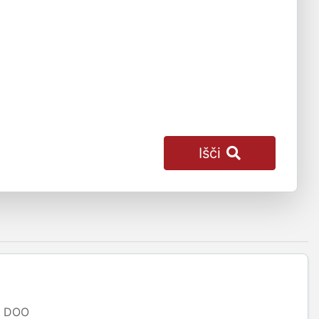
Išči
DOO