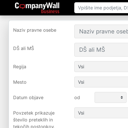
Naziv pravne osebe
DŠ ali MŠ
Regija
Mesto
Datum objave
od
Povzetek prikazuje
število preteklih in
tekočih postopkov,