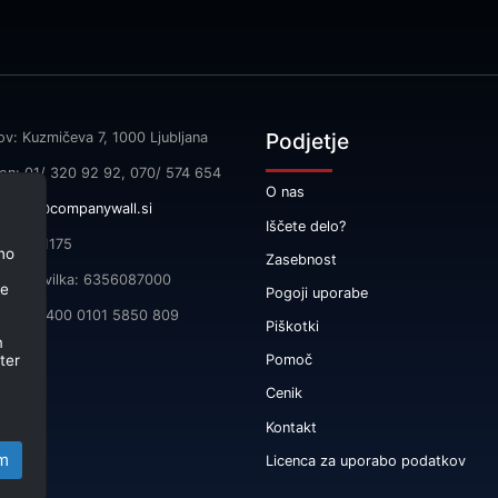
Podjetje
ov: Kuzmičeva 7, 1000 Ljubljana
fon: 01/ 320 92 92, 070/ 574 654
O nas
l:
info@companywall.si
Iščete delo?
SI55591175
no
Zasebnost
čna številka: 6356087000
je
Pogoji uporabe
 SI56 3400 0101 5850 809
Piškotki
m
ter
Pomoč
Cenik
Kontakt
m
Licenca za uporabo podatkov