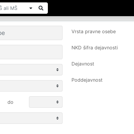
Vrsta pravne osebe
NKD šifra dejavnosti
Dejavnost
Poddejavnost
do