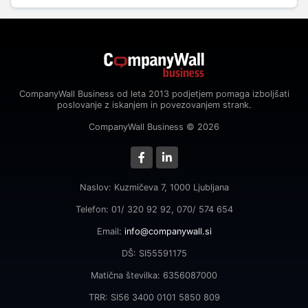
CompanyWall Business od leta 2013 podjetjem pomaga izboljšati
poslovanje z iskanjem in povezovanjem strank.
CompanyWall Business © 2026
Naslov: Kuzmičeva 7, 1000 Ljubljana
Telefon: 01/ 320 92 92, 070/ 574 654
Email:
info@companywall.si
DŠ: SI55591175
Matična številka: 6356087000
TRR: SI56 3400 0101 5850 809