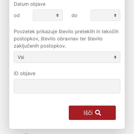
Datum objave
od
do
Povzetek prikazuje število preteklih in tekočih
postopkov, število obravnav ter število
zaključenih postopkov.
ID objave
Išči