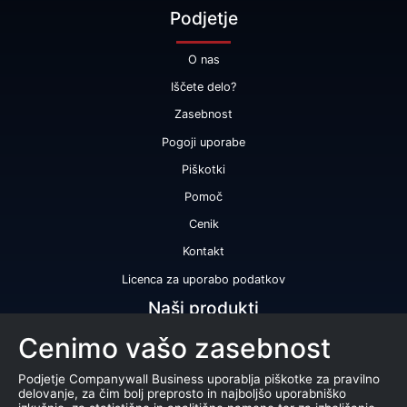
Podjetje
O nas
Iščete delo?
Zasebnost
Pogoji uporabe
Piškotki
Pomoč
Cenik
Kontakt
Licenca za uporabo podatkov
Naši produkti
Cenimo vašo zasebnost
Bonitetna ocena
Bonitetno poročilo
Podjetje Companywall Business uporablja piškotke za pravilno
delovanje, za čim bolj preprosto in najboljšo uporabniško
Certifikat bonitetne odličnosti