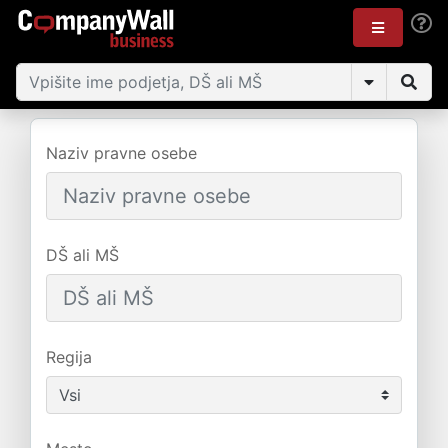
Naziv pravne osebe
DŠ ali MŠ
Regija