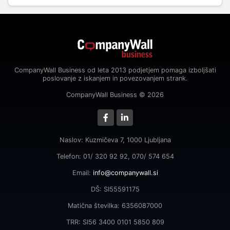
CompanyWall Business od leta 2013 podjetjem pomaga izboljšati
poslovanje z iskanjem in povezovanjem strank.
CompanyWall Business © 2026
Naslov: Kuzmičeva 7, 1000 Ljubljana
Telefon: 01/ 320 92 92, 070/ 574 654
Email:
info@companywall.si
DŠ: SI55591175
Matična številka: 6356087000
TRR: SI56 3400 0101 5850 809