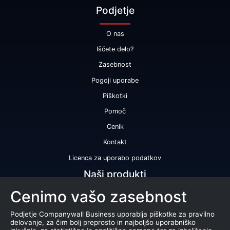
Podjetje
O nas
Iščete delo?
Zasebnost
Pogoji uporabe
Piškotki
Pomoč
Cenik
Kontakt
Licenca za uporabo podatkov
Naši produkti
Cenimo vašo zasebnost
Bonitetna ocena
Bonitetno poročilo
Podjetje Companywall Business uporablja piškotke za pravilno
delovanje, za čim bolj preprosto in najboljšo uporabniško
Certifikat bonitetne odličnosti