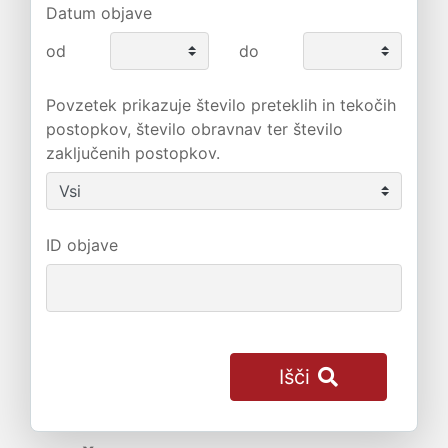
Datum objave
od
do
Povzetek prikazuje število preteklih in tekočih
postopkov, število obravnav ter število
zaključenih postopkov.
ID objave
Išči