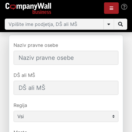
Naziv pravne osebe
DŠ ali MŠ
Regija