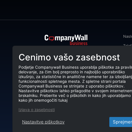
Nasl
Tele
CompanyWall Business od leta 2013
Cenimo vašo zasebnost
Emai
podjetjem pomaga izboljšati
poslovanje z iskanjem in povezovanjem
DŠ: 
strank.
Podjetje Companywall Business uporablja piškotke za pravil
delovanje, za čim bolj preprosto in najboljšo uporabniško
Mati
CompanyWall Business © 2026
izkušnjo, za statistične in analitične namene ter za izboljšan
funkcionalnosti spletnega mesta. Z spletne strani portala
TRR:
Companywall Business se strinjate z uporabo piškotkov.
Nastavitve piškotkov lahko prilagodite v svojem internetne
brskalniku. Preberite več o piškotkih in kako jih uporabljamo 
kako jih onemogočiti tukaj
Izjava o zasebnosti
Nastavitve piškotkov
Sprejme