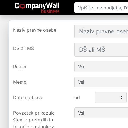
Naziv pravne osebe
DŠ ali MŠ
Regija
Mesto
Datum objave
od
Povzetek prikazuje
število preteklih in
tekočih postopkov,