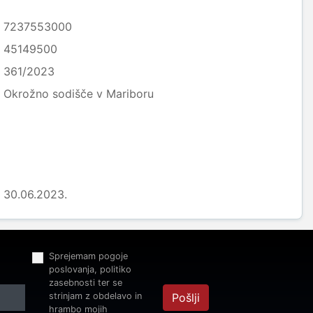
7237553000
45149500
361/2023
Okrožno sodišče v Mariboru
30.06.2023.
Sprejemam pogoje
poslovanja, politiko
zasebnosti ter se
strinjam z obdelavo in
Pošlji
hrambo mojih