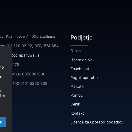
Podjetje
ov: Kuzmičeva 7, 1000 Ljubljana
fon: 01/ 320 92 92, 070/ 574 654
O nas
l:
info@companywall.si
Iščete delo?
SI55591175
no
Zasebnost
čna številka: 6356087000
je
Pogoji uporabe
 SI56 3400 0101 5850 809
Piškotki
m
ter
Pomoč
Cenik
Kontakt
m
Licenca za uporabo podatkov