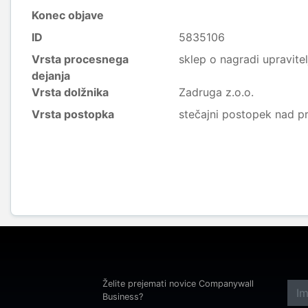
Konec objave
ID
5835106
Vrsta procesnega
sklep o nagradi upravitel
dejanja
Vrsta dolžnika
Zadruga z.o.o.
Vrsta postopka
stečajni postopek nad p
Želite prejemati novice Companywall
Business?