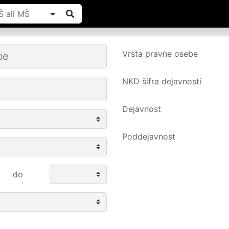
Vrsta pravne osebe
NKD šifra dejavnosti
Dejavnost
Poddejavnost
do