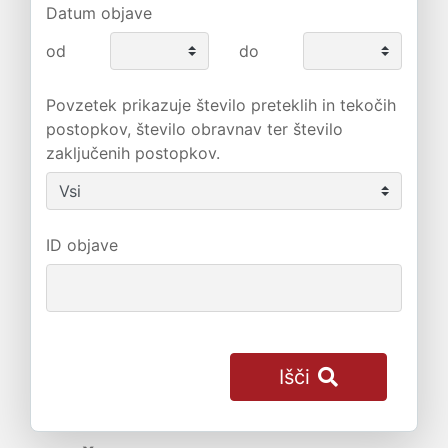
Datum objave
od
do
Povzetek prikazuje število preteklih in tekočih
postopkov, število obravnav ter število
zaključenih postopkov.
ID objave
Išči