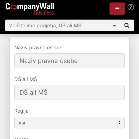
Naziv pravne osebe
DŠ ali MŠ
Regija