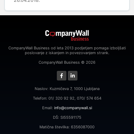
26.04.2018.
CompanyWall Business od leta 2013 podjetjem pomaga izboljšati
poslovanje z iskanjem in povezovanjem strank.
CompanyWall Business © 2026
Naslov: Kuzmičeva 7, 1000 Ljubljana
Telefon: 01/ 320 92 92, 070/ 574 654
Email:
info@companywall.si
DŠ: SI55591175
Matična številka: 6356087000