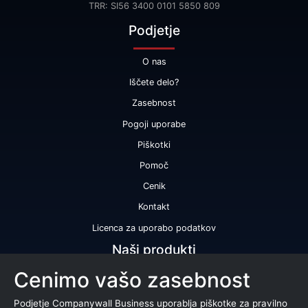
TRR: SI56 3400 0101 5850 809
Podjetje
O nas
Iščete delo?
Zasebnost
Pogoji uporabe
Piškotki
Pomoč
Cenik
Kontakt
Licenca za uporabo podatkov
Naši produkti
Cenimo vašo zasebnost
Bonitetna ocena
Bonitetno poročilo
Podjetje Companywall Business uporablja piškotke za pravilno