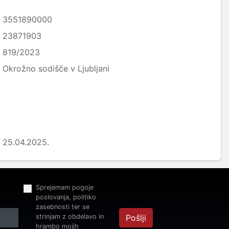
3551890000
23871903
819/2023
Okrožno sodišče v Ljubljani
25.04.2025.
Sprejemam pogoje
poslovanja, politiko
zasebnosti ter se
strinjam z obdelavo in
Pošlji
hrambo mojih