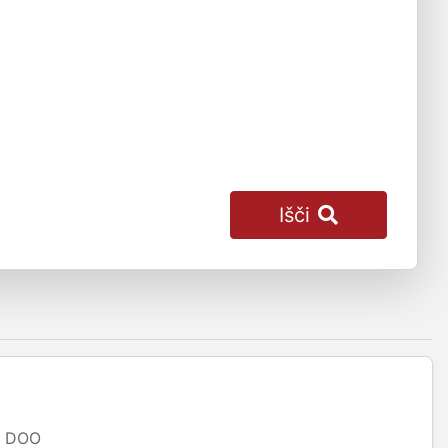
Išči
DOO