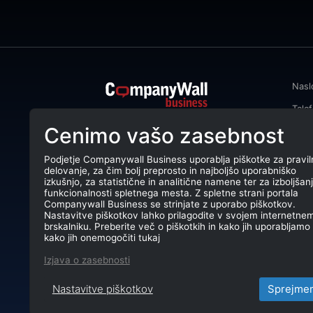
Nasl
Tele
CompanyWall Business od leta 2013
Cenimo vašo zasebnost
Emai
podjetjem pomaga izboljšati
poslovanje z iskanjem in povezovanjem
DŠ: 
strank.
Podjetje Companywall Business uporablja piškotke za pravil
delovanje, za čim bolj preprosto in najboljšo uporabniško
Mati
CompanyWall Business © 2026
izkušnjo, za statistične in analitične namene ter za izboljšan
funkcionalnosti spletnega mesta. Z spletne strani portala
TRR:
Companywall Business se strinjate z uporabo piškotkov.
Nastavitve piškotkov lahko prilagodite v svojem internetne
brskalniku. Preberite več o piškotkih in kako jih uporabljamo 
kako jih onemogočiti tukaj
Izjava o zasebnosti
Nastavitve piškotkov
Sprejme