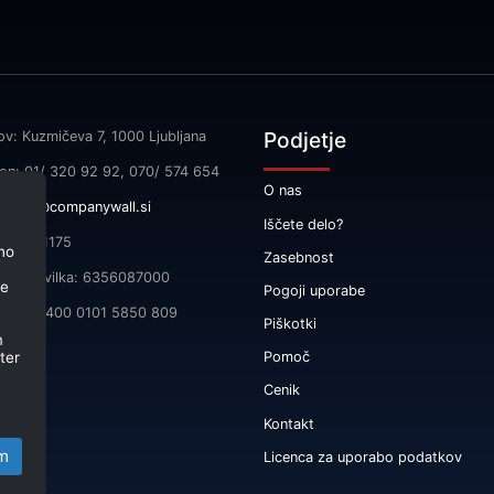
Podjetje
ov: Kuzmičeva 7, 1000 Ljubljana
fon: 01/ 320 92 92, 070/ 574 654
O nas
l:
info@companywall.si
Iščete delo?
SI55591175
no
Zasebnost
čna številka: 6356087000
je
Pogoji uporabe
 SI56 3400 0101 5850 809
Piškotki
m
ter
Pomoč
Cenik
Kontakt
m
Licenca za uporabo podatkov