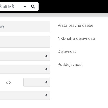
Vrsta pravne osebe
NKD šifra dejavnosti
Dejavnost
Poddejavnost
do