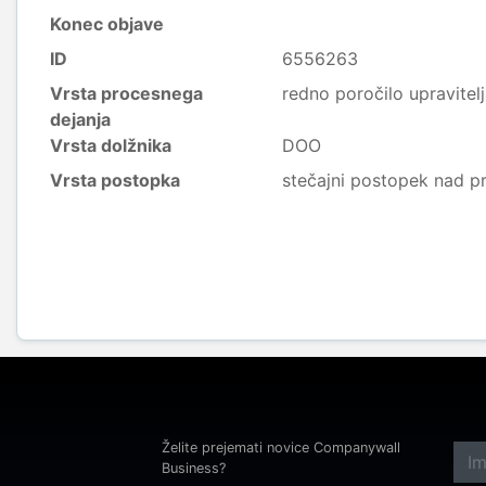
Konec objave
ID
6556263
Vrsta procesnega
redno poročilo upravitel
dejanja
Vrsta dolžnika
DOO
Vrsta postopka
stečajni postopek nad p
Želite prejemati novice Companywall
Business?