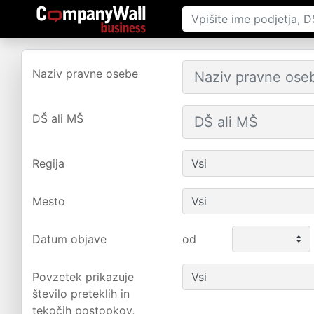
Naziv pravne osebe
DŠ ali MŠ
Regija
Mesto
Datum objave
od
Povzetek prikazuje
število preteklih in
tekočih postopkov,