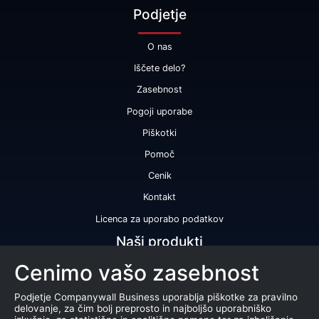
Podjetje
O nas
Iščete delo?
Zasebnost
Pogoji uporabe
Piškotki
Pomoč
Cenik
Kontakt
Licenca za uporabo podatkov
Naši produkti
Cenimo vašo zasebnost
Bonitetna ocena
Bonitetno poročilo
Podjetje Companywall Business uporablja piškotke za pravilno
delovanje, za čim bolj preprosto in najboljšo uporabniško
Certifikat bonitetne odličnosti