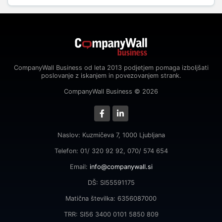
CompanyWall Business od leta 2013 podjetjem pomaga izboljšati
poslovanje z iskanjem in povezovanjem strank.
CompanyWall Business © 2026
Naslov: Kuzmičeva 7, 1000 Ljubljana
Telefon: 01/ 320 92 92, 070/ 574 654
Email:
info@companywall.si
DŠ: SI55591175
Matična številka: 6356087000
TRR: SI56 3400 0101 5850 809