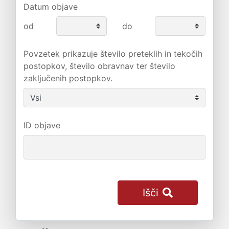
Datum objave
od
do
Povzetek prikazuje število preteklih in tekočih
postopkov, število obravnav ter število
zaključenih postopkov.
ID objave
Išči