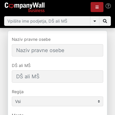
Naziv pravne osebe
DŠ ali MŠ
Regija