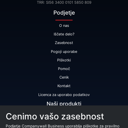
TRR: SI56 3400 0101 5850 809
Podjetje
O nas
Iščete delo?
Zasebnost
Pogoji uporabe
Piškotki
Pomoč
Cenik
Kontakt
Licenca za uporabo podatkov
Naši produkti
Cenimo vašo zasebnost
Bonitetna ocena
Bonitetno poročilo
Podjetje Companywall Business uporablja piškotke za pravilno