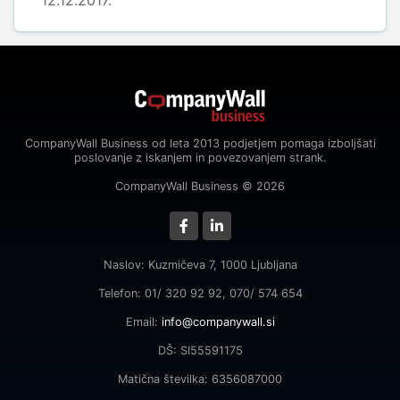
12.12.2017.
CompanyWall Business od leta 2013 podjetjem pomaga izboljšati
poslovanje z iskanjem in povezovanjem strank.
CompanyWall Business © 2026
Naslov: Kuzmičeva 7, 1000 Ljubljana
Telefon: 01/ 320 92 92, 070/ 574 654
Email:
info@companywall.si
DŠ: SI55591175
Matična številka: 6356087000