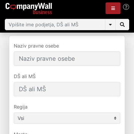
Naziv pravne osebe
DŠ ali MŠ
Regija