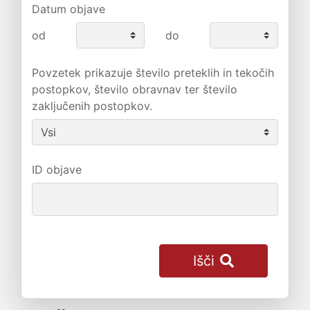
Datum objave
od
do
Povzetek prikazuje število preteklih in tekočih
postopkov, število obravnav ter število
zaključenih postopkov.
ID objave
Išči