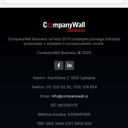
CompanyWall Business od leta 2013 podjetjem pomaga izboljšati
poslovanje z iskanjem in povezovanjem strank.
CompanyWall Business © 2026
Naslov: Kuzmičeva 7, 1000 Ljubljana
Telefon: 01/ 320 92 92, 070/ 574 654
Email:
info@companywall.si
DŠ: SI55591175
Matična številka: 6356087000
TRR: SI56 3400 0101 5850 809