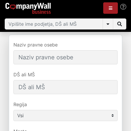
Naziv pravne osebe
DŠ ali MŠ
Regija