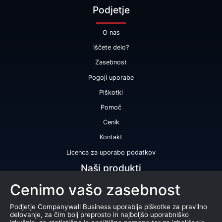
Podjetje
O nas
Iščete delo?
Zasebnost
Pogoji uporabe
Piškotki
Pomoč
Cenik
Kontakt
Licenca za uporabo podatkov
Naši produkti
Cenimo vašo zasebnost
Bonitetna ocena
Bonitetno poročilo
Podjetje Companywall Business uporablja piškotke za pravilno
delovanje, za čim bolj preprosto in najboljšo uporabniško
Certifikat bonitetne odličnosti