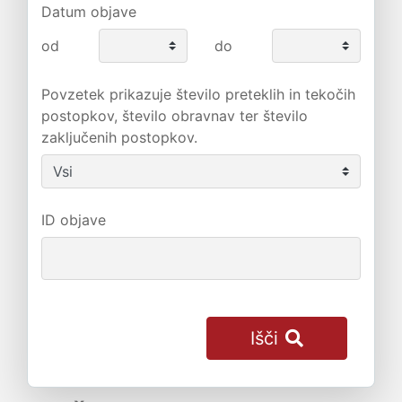
Datum objave
od
do
Povzetek prikazuje število preteklih in tekočih
postopkov, število obravnav ter število
zaključenih postopkov.
ID objave
Išči