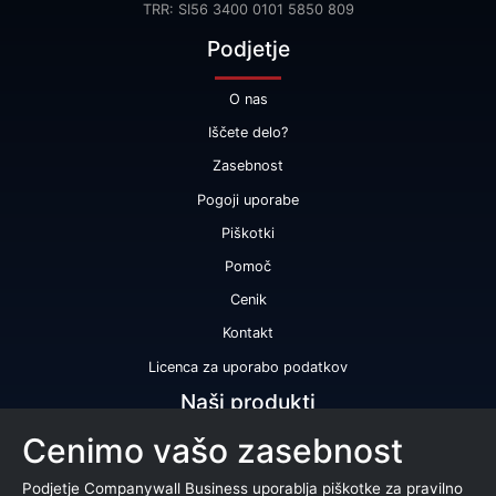
TRR: SI56 3400 0101 5850 809
Podjetje
O nas
Iščete delo?
Zasebnost
Pogoji uporabe
Piškotki
Pomoč
Cenik
Kontakt
Licenca za uporabo podatkov
Naši produkti
Cenimo vašo zasebnost
Bonitetna ocena
Bonitetno poročilo
Podjetje Companywall Business uporablja piškotke za pravilno