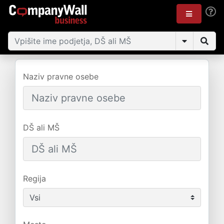
Naziv pravne osebe
DŠ ali MŠ
Regija