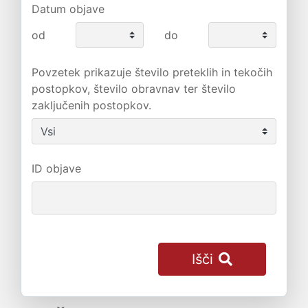
Datum objave
od
do
Povzetek prikazuje število preteklih in tekočih
postopkov, število obravnav ter število
zaključenih postopkov.
ID objave
Išči