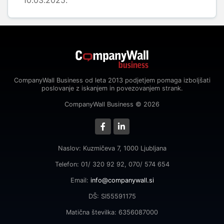
10.03.2025.
CompanyWall Business od leta 2013 podjetjem pomaga izboljšati
poslovanje z iskanjem in povezovanjem strank.
CompanyWall Business © 2026
Naslov: Kuzmičeva 7, 1000 Ljubljana
Telefon: 01/ 320 92 92, 070/ 574 654
Email:
info@companywall.si
DŠ: SI55591175
Matična številka: 6356087000