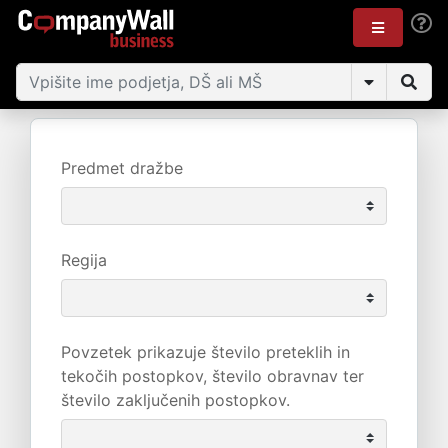
Predmet dražbe
Regija
Povzetek prikazuje število preteklih in
tekočih postopkov, število obravnav ter
število zaključenih postopkov.