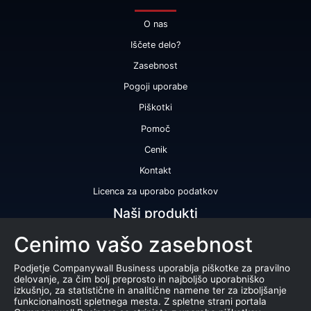
O nas
Iščete delo?
Zasebnost
Pogoji uporabe
Piškotki
Pomoč
Cenik
Kontakt
Licenca za uporabo podatkov
Naši produkti
Cenimo vašo zasebnost
Bonitetna ocena
Bonitetno poročilo
Podjetje Companywall Business uporablja piškotke za pravilno
delovanje, za čim bolj preprosto in najboljšo uporabniško
Certifikat bonitetne odličnosti
izkušnjo, za statistične in analitične namene ter za izboljšanje
funkcionalnosti spletnega mesta. Z spletne strani portala
Produkti