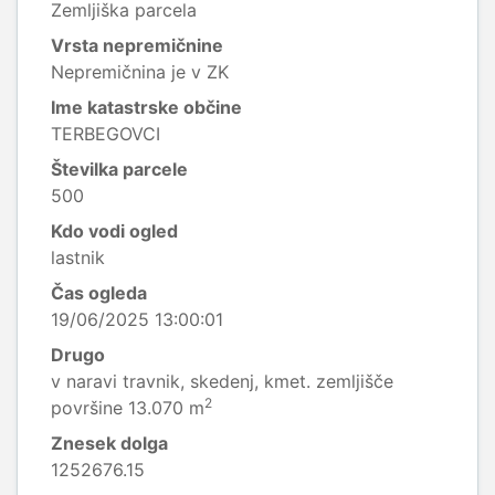
Zemljiška parcela
Vrsta nepremičnine
Nepremičnina je v ZK
Ime katastrske občine
TERBEGOVCI
Številka parcele
500
Kdo vodi ogled
lastnik
Čas ogleda
19/06/2025 13:00:01
Drugo
v naravi travnik, skedenj, kmet. zemljišče
2
površine 13.070 m
Znesek dolga
1252676.15