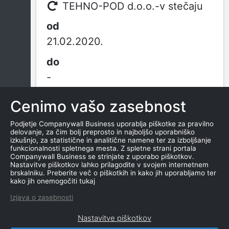
TEHNO-POD d.o.o.-v stečaju
21.02.2020.
-
Cenimo vašo zasebnost
TEHNO-POD d.o.o.
Podjetje Companywall Business uporablja piškotke za pravilno
delovanje, za čim bolj preprosto in najboljšo uporabniško
izkušnjo, za statistične in analitične namene ter za izboljšanje
Od ustanovitve
funkcionalnosti spletnega mesta. Z spletne strani portala
Companywall Business se strinjate z uporabo piškotkov.
Nastavitve piškotkov lahko prilagodite v svojem internetnem
brskalniku. Preberite več o piškotkih in kako jih uporabljamo ter
kako jih onemogočiti tukaj
21.02.2020.
Izjava o zasebnosti
Nastavitve piškotkov