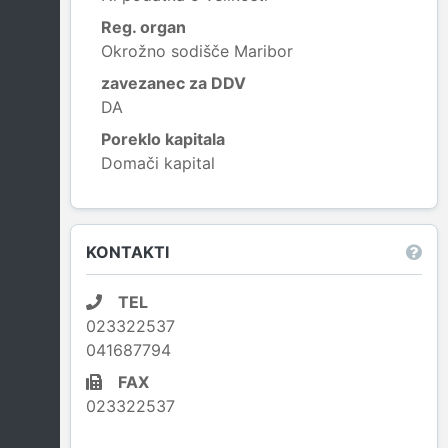
Reg. organ
Okrožno sodišče Maribor
zavezanec za DDV
DA
Poreklo kapitala
Domači kapital
Leaflet
|
© OpenStreetMap contributors
KONTAKTI
TEL
023322537
041687794
FAX
023322537