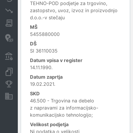
TEHNO-POD podjetje za trgovino,
zastopstvo, uvoz, izvoz in proizvodnjo
Insolvenčni postopki
d.o.o.-v stečaju
Javna naročila
MŠ
5455880000
Davčne oaze in sumljive
transakcije
DŠ
SI 36110035
Transakcije iz državnega
proračuna
Datum vpisa v register
14.11.1990.
Dokumenti in objave
Datum zaprtja
19.02.2021.
Konkurenčna podjetja
SKD
Nepremičnine in sredstva
46.500 - Trgovina na debelo
z napravami za informacijsko-
komunikacijsko tehnologijo;
Velikost podjetja
Ni podatka o velikosti