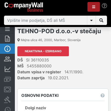
TEHNO-POD d.o.o.-v stečaju
Povzetek
Mejna ulica 46
,
2000
,
Maribor
,
Slovenija
Osnovni podatki
NEAKTIVNA - IZBRISANO
Odgovorne osebe in lastništvo
DŠ
SI 36110035
MŠ
5455880000
Finančni podatki
Datum vpisa v register
14.11.1990.
Datum zaprtja
19.02.2021.
Računi in blokade
Zastavne pravice
OSNOVNI PODATKI
Sodni postopki
Dolgi naziv
Spremembe