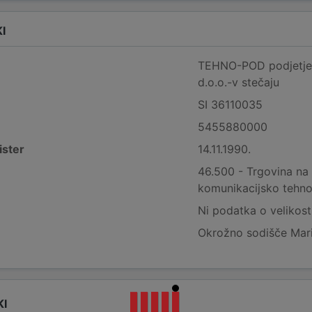
I
TEHNO-POD podjetje z
d.o.o.-v stečaju
SI 36110035
5455880000
ister
14.11.1990.
46.500 - Trgovina na
komunikacijsko tehno
Ni podatka o velikost
Okrožno sodišče Mar
KI