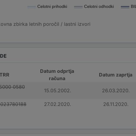
Celotni prihodki
Celotni odhodki
BI
vna zbirka letnih poročil / lastni izvori
ADE
Datum odprtja
 TRR
Datum zaprtja
računa
 5000 0580
15.05.2002.
26.03.2020.
0023780188
27.02.2020.
26.11.2020.