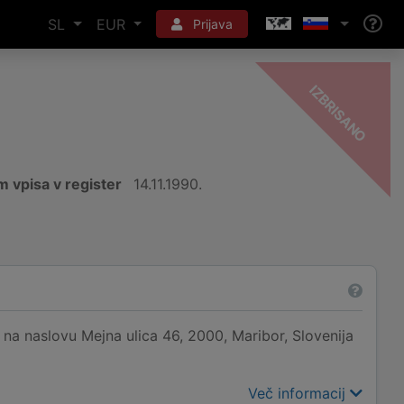
SL
EUR
Prijava
-
O
 vpisa v register
14.11.1990.
a naslovu Mejna ulica 46, 2000, Maribor, Slovenija
Več informacij