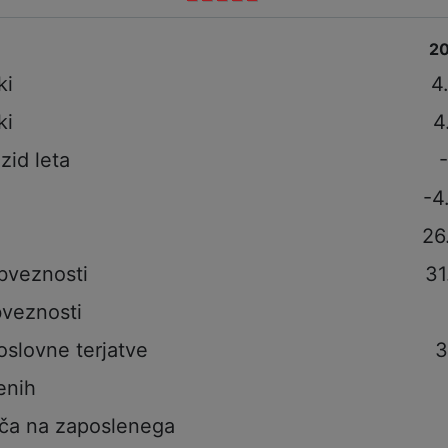
2
ki
4
ki
4
izid leta
-4
26
bveznosti
31
veznosti
oslovne terjatve
3
enih
ča na zaposlenega