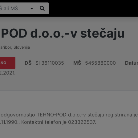
OD d.o.o.-v stečaju
aribor
,
Slovenija
DŠ
SI 36110035
MŠ
5455880000
Datum
ANO
2.2021.
dgovornostjo TEHNO-POD d.o.o.-v stečaju registrirana je n
4.11.1990.. Kontaktni telefon je 023322537.