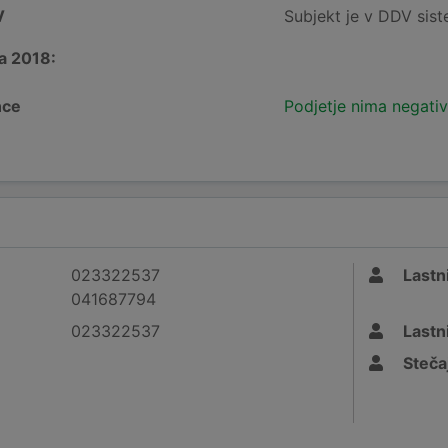
V
Subjekt je v DDV sis
a 2018:
nce
Podjetje nima negativ
023322537
Lastni
041687794
023322537
Lastni
Stečaj