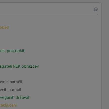
lokad
čnih postopkih
lagatelj REK obrazcev
avnih naročil
vnih naročil
tveganih državah
zaključeni