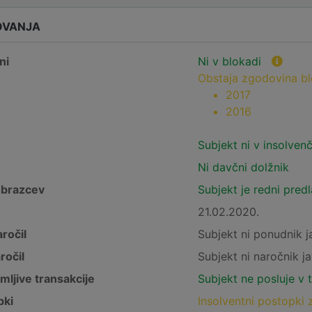
OVANJA
ni
Ni v blokadi
Obstaja zgodovina b
2017
2016
Subjekt ni v insolven
Ni davčni dolžnik
obrazcev
Subjekt je redni pred
21.02.2020.
ročil
Subjekt ni ponudnik j
ročil
Subjekt ni naročnik ja
mljive transakcije
Subjekt ne posluje v 
pki
Insolventni postopki 