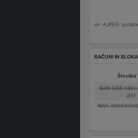
vir: AJPES- podatko
RAČUNI IN BLOK
Številka
IBAN SI56 0451
277
IBAN SI5661000