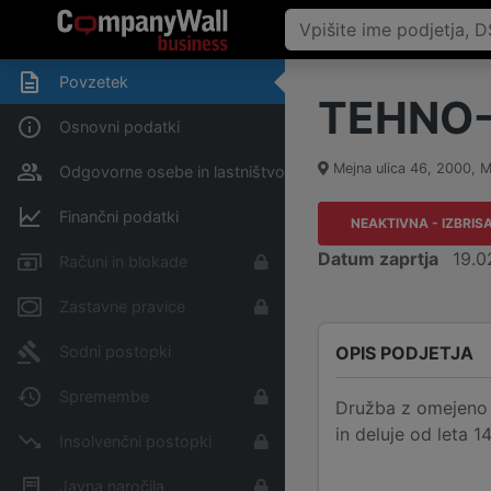
Povzetek
TEHNO-P
Osnovni podatki
Mejna ulica 46
,
2000
,
M
Odgovorne osebe in lastništvo
Finančni podatki
NEAKTIVNA - IZBRIS
Datum zaprtja
19.0
Računi in blokade
Zastavne pravice
OPIS PODJETJA
Sodni postopki
Spremembe
Družba z omejeno o
in deluje od leta 1
Insolvenčni postopki
Javna naročila