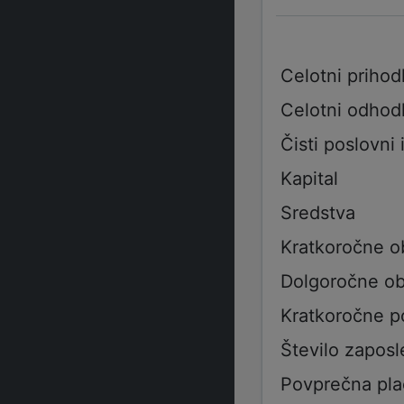
Celotni prihod
Celotni odhod
Čisti poslovni 
Kapital
Sredstva
Kratkoročne o
Dolgoročne ob
Kratkoročne p
Število zaposl
Povprečna pla