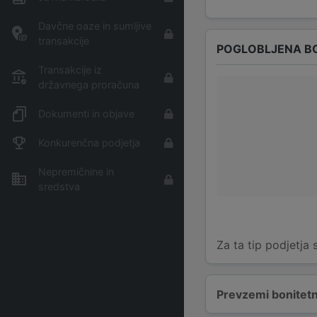
Davčne oaze in sumljive
transakcije
POGLOBLJENA B
Transakcije iz
državnega proračuna
Dokumenti in objave
Konkurenčna podjetja
Nepremičnine in
sredstva
Za ta tip podjetja
Prevzemi bonitetn