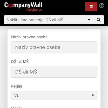
Naziv pravne osebe
DŠ ali MŠ
Regija