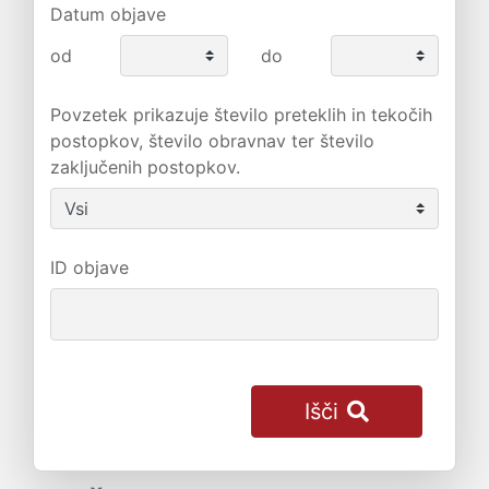
Datum objave
od
do
Povzetek prikazuje število preteklih in tekočih
postopkov, število obravnav ter število
zaključenih postopkov.
ID objave
Išči