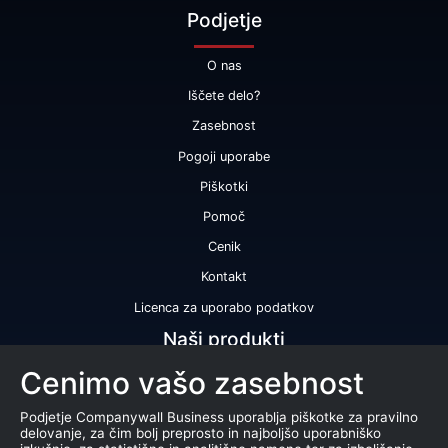
Podjetje
O nas
Iščete delo?
Zasebnost
Pogoji uporabe
Piškotki
Pomoč
Cenik
Kontakt
Licenca za uporabo podatkov
Naši produkti
Cenimo vašo zasebnost
Bonitetna ocena
Bonitetno poročilo
Podjetje Companywall Business uporablja piškotke za pravilno
delovanje, za čim bolj preprosto in najboljšo uporabniško
Certifikat bonitetne odličnosti