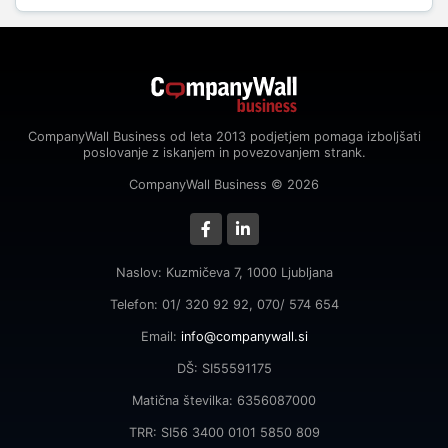
CompanyWall Business od leta 2013 podjetjem pomaga izboljšati
poslovanje z iskanjem in povezovanjem strank.
CompanyWall Business © 2026
Naslov: Kuzmičeva 7, 1000 Ljubljana
Telefon: 01/ 320 92 92, 070/ 574 654
Email:
info@companywall.si
DŠ: SI55591175
Matična številka: 6356087000
TRR: SI56 3400 0101 5850 809