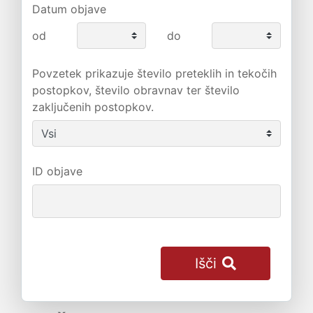
Datum objave
od
do
Povzetek prikazuje število preteklih in tekočih
postopkov, število obravnav ter število
zaključenih postopkov.
ID objave
Išči