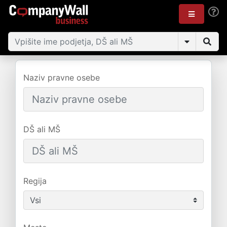
Naziv pravne osebe
DŠ ali MŠ
Regija