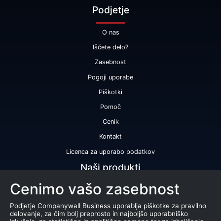
Podjetje
O nas
Iščete delo?
Zasebnost
Pogoji uporabe
Piškotki
Pomoč
Cenik
Kontakt
Licenca za uporabo podatkov
Naši produkti
Cenimo vašo zasebnost
Bonitetna ocena
Bonitetno poročilo
Podjetje Companywall Business uporablja piškotke za pravilno
delovanje, za čim bolj preprosto in najboljšo uporabniško
Certifikat bonitetne odličnosti