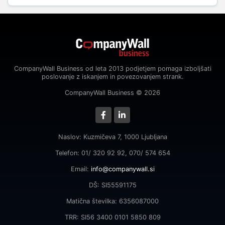
CompanyWall Business od leta 2013 podjetjem pomaga izboljšati
poslovanje z iskanjem in povezovanjem strank.
CompanyWall Business © 2026
Naslov: Kuzmičeva 7, 1000 Ljubljana
Telefon: 01/ 320 92 92, 070/ 574 654
Email:
info@companywall.si
DŠ: SI55591175
Matična številka: 6356087000
TRR: SI56 3400 0101 5850 809