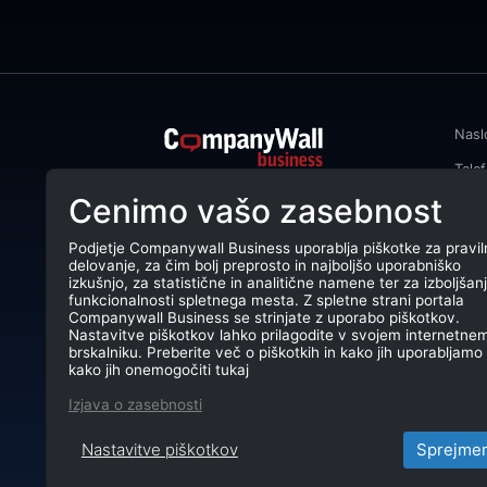
Nasl
Tele
CompanyWall Business od leta 2013
Cenimo vašo zasebnost
Emai
podjetjem pomaga izboljšati
poslovanje z iskanjem in povezovanjem
DŠ: 
strank.
Podjetje Companywall Business uporablja piškotke za pravil
delovanje, za čim bolj preprosto in najboljšo uporabniško
Mati
CompanyWall Business © 2026
izkušnjo, za statistične in analitične namene ter za izboljšan
funkcionalnosti spletnega mesta. Z spletne strani portala
TRR:
Companywall Business se strinjate z uporabo piškotkov.
Nastavitve piškotkov lahko prilagodite v svojem internetne
brskalniku. Preberite več o piškotkih in kako jih uporabljamo 
kako jih onemogočiti tukaj
Izjava o zasebnosti
Nastavitve piškotkov
Sprejme