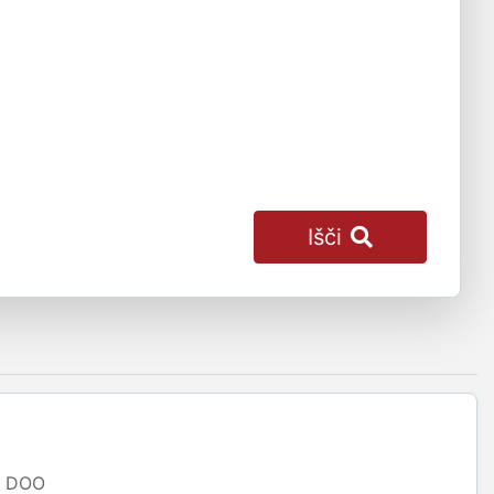
Išči
DOO