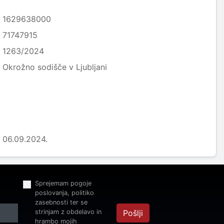
1629638000
71747915
1263/2024
Okrožno sodišče v Ljubljani
06.09.2024.
Sprejemam pogoje
poslovanja, politiko
zasebnosti ter se
strinjam z obdelavo in
Pošlji
hrambo mojih