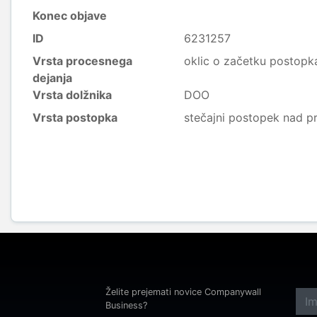
Konec objave
ID
6231257
Vrsta procesnega
oklic o začetku postopk
dejanja
Vrsta dolžnika
DOO
Vrsta postopka
stečajni postopek nad p
Želite prejemati novice Companywall
Business?