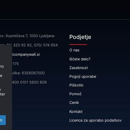
Podjetje
ov: Kuzmičeva 7, 1000 Ljubljana
fon: 01/ 320 92 92, 070/ 574 654
O nas
l:
info@companywall.si
Iščete delo?
SI55591175
no
Zasebnost
čna številka: 6356087000
je
Pogoji uporabe
 SI56 3400 0101 5850 809
Piškotki
m
ter
Pomoč
Cenik
Kontakt
m
Licenca za uporabo podatkov