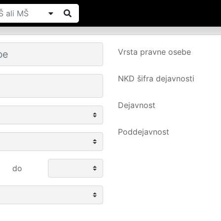
Vrsta pravne osebe
NKD šifra dejavnosti
Dejavnost
Poddejavnost
do