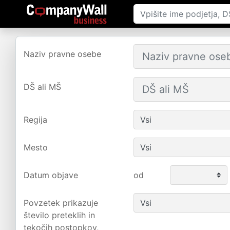
Naziv pravne osebe
DŠ ali MŠ
Regija
Mesto
Datum objave
od
Povzetek prikazuje
število preteklih in
tekočih postopkov,