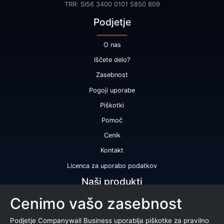
TRR: SI56 3400 0101 5850 809
Podjetje
O nas
Iščete delo?
Zasebnost
Pogoji uporabe
Piškotki
Pomoč
Cenik
Kontakt
Licenca za uporabo podatkov
Naši produkti
Cenimo vašo zasebnost
Bonitetna ocena
Bonitetno poročilo
Podjetje Companywall Business uporablja piškotke za pravilno