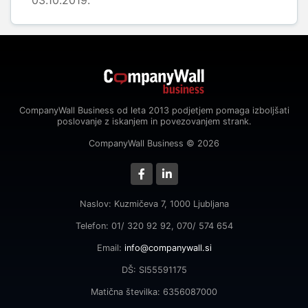
03.10.2019.
CompanyWall Business od leta 2013 podjetjem pomaga izboljšati
poslovanje z iskanjem in povezovanjem strank.
CompanyWall Business © 2026
Naslov: Kuzmičeva 7, 1000 Ljubljana
Telefon: 01/ 320 92 92, 070/ 574 654
Email:
info@companywall.si
DŠ: SI55591175
Matična številka: 6356087000