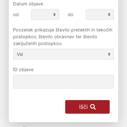
Datum objave
od
do
Povzetek prikazuje število preteklih in tekočih
postopkov, število obravnav ter število
zaključenih postopkov.
ID objave
Išči