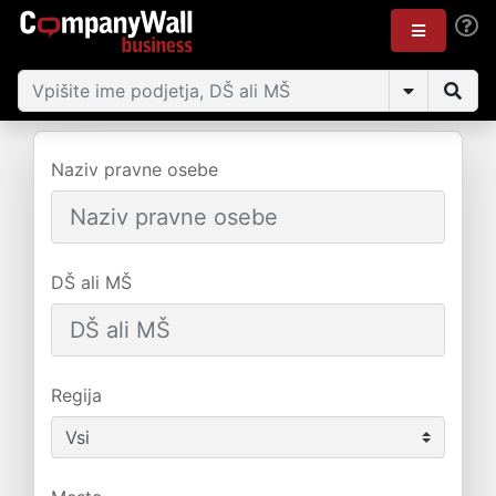
Naziv pravne osebe
DŠ ali MŠ
Regija