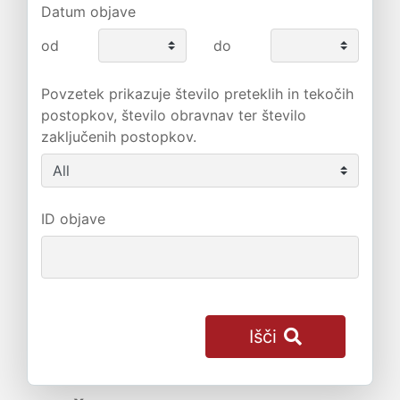
Datum objave
od
do
Povzetek prikazuje število preteklih in tekočih
postopkov, število obravnav ter število
zaključenih postopkov.
ID objave
Išči