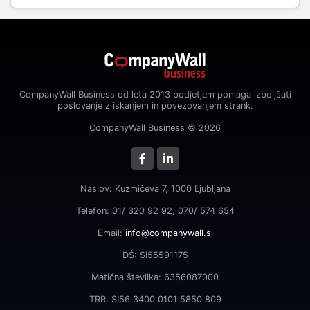
CompanyWall Business od leta 2013 podjetjem pomaga izboljšati
poslovanje z iskanjem in povezovanjem strank.
CompanyWall Business © 2026
Naslov: Kuzmičeva 7, 1000 Ljubljana
Telefon: 01/ 320 92 92, 070/ 574 654
Email:
info@companywall.si
DŠ: SI55591175
Matična številka: 6356087000
TRR: SI56 3400 0101 5850 809