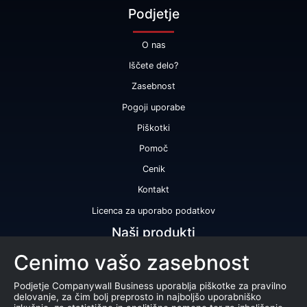
Podjetje
O nas
Iščete delo?
Zasebnost
Pogoji uporabe
Piškotki
Pomoč
Cenik
Kontakt
Licenca za uporabo podatkov
Naši produkti
Cenimo vašo zasebnost
Bonitetna ocena
Bonitetno poročilo
Podjetje Companywall Business uporablja piškotke za pravilno
delovanje, za čim bolj preprosto in najboljšo uporabniško
Certifikat bonitetne odličnosti