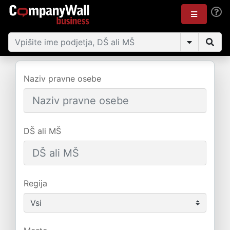
Naziv pravne osebe
DŠ ali MŠ
Regija