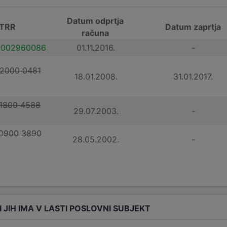
Datum odprtja
 TRR
Datum zaprtja
računa
0002960086
01.11.2016.
-
 2000 0481
18.01.2008.
31.01.2017.
 1800 4588
29.07.2003.
-
 0900 3890
28.05.2002.
-
I JIH IMA V LASTI POSLOVNI SUBJEKT