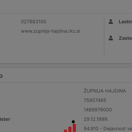
027883100
Lastni
www.zupnija-hajdina.rkc.si
Zasto
I
ŽUPNIJA HAJDINA
75957485
1489976000
ister
29.12.1999.
94.910 - Dejavnost ve