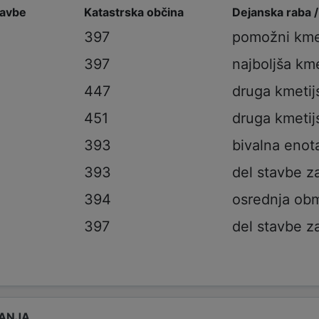
tavbe
Katastrska občina
Dejanska raba 
397
pomožni kmet
397
najboljša kme
447
druga kmetij
451
druga kmetij
393
bivalna enot
393
del stavbe z
394
osrednja obm
397
del stavbe z
ANJA