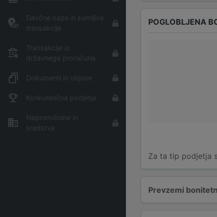
Davčne oaze in sumljive
POGLOBLJENA B
transakcije
Transakcije iz
državnega proračuna
Dokumenti in objave
Konkurenčna podjetja
Nepremičnine in
sredstva
Za ta tip podjetja
Prevzemi bonitetn