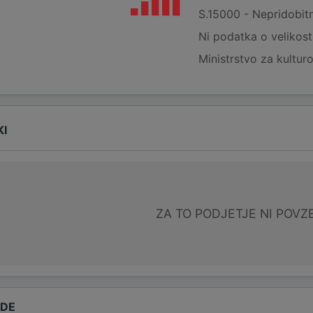
S.15000 - Nepridobitne
Ni podatka o velikost
Ministrstvo za kultur
KI
ZA TO PODJETJE NI POVZ
ADE