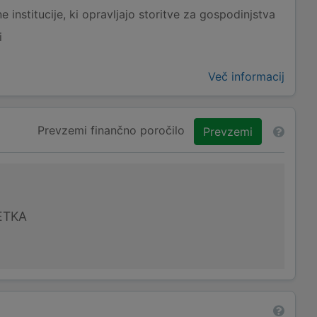
 institucije, ki opravljajo storitve za gospodinjstva
i
o
Več informacij
Prevzemi finančno poročilo
Prevzemi
ETKA