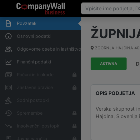
Povzetek
ŽUPNIJ
Osnovni podatki
ZGORNJA HAJDINA 40
Odgovorne osebe in lastništvo
Finančni podatki
D
AKTIVNA
Računi in blokade
Zastavne pravice
OPIS PODJETJA
Sodni postopki
Verska skupnost i
Spremembe
Hajdina, Slovenija 
Insolvenčni postopki
Javna naročila