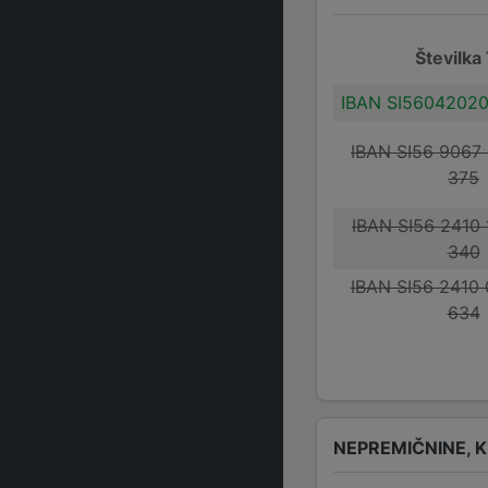
Številka
IBAN SI5604202
IBAN SI56 9067
375
IBAN SI56 2410
340
IBAN SI56 2410
634
NEPREMIČNINE, K