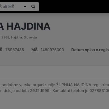
A HAJDINA
,
2288
,
Hajdina
,
Slovenija
Š
75957485
MŠ
1489976000
Datum vpisa v regis
n podobne verske organizacije ŽUPNIJA HAJDINA registri
in deluje od leta 29.12.1999.. Kontaktni telefon je 02788310