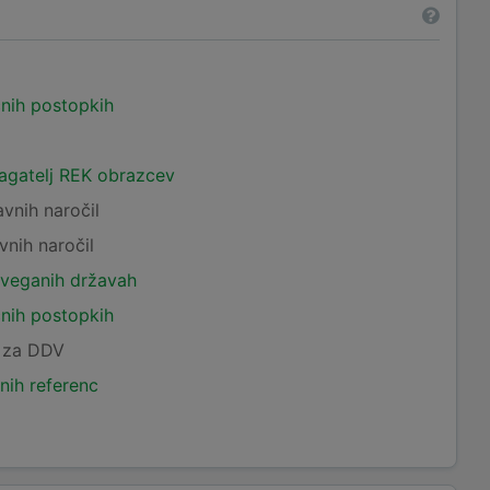
čnih postopkih
lagatelj REK obrazcev
avnih naročil
vnih naročil
tveganih državah
čnih postopkih
c za DDV
nih referenc