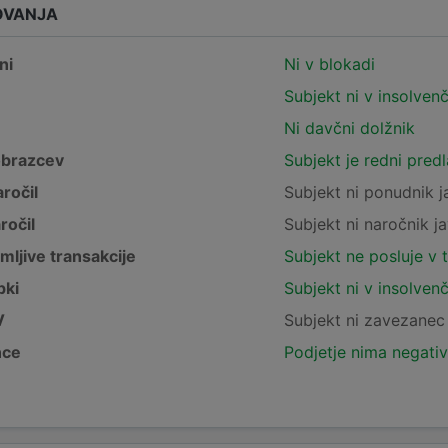
OVANJA
ni
Ni v blokadi
Subjekt ni v insolven
Ni davčni dolžnik
obrazcev
Subjekt je redni pred
ročil
Subjekt ni ponudnik j
ročil
Subjekt ni naročnik ja
mljive transakcije
Subjekt ne posluje v 
pki
Subjekt ni v insolven
V
Subjekt ni zavezane
nce
Podjetje nima negativ