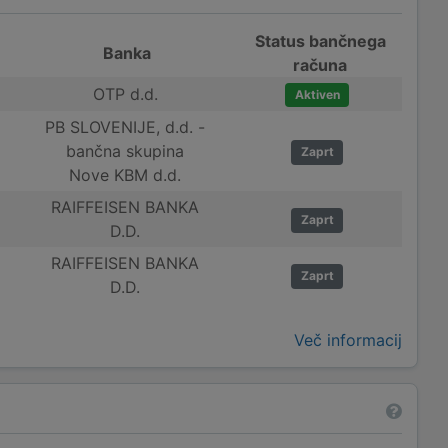
Status bančnega
Banka
računa
OTP d.d.
Aktiven
PB SLOVENIJE, d.d. -
bančna skupina
Zaprt
Nove KBM d.d.
RAIFFEISEN BANKA
Zaprt
D.D.
RAIFFEISEN BANKA
Zaprt
D.D.
Več informacij