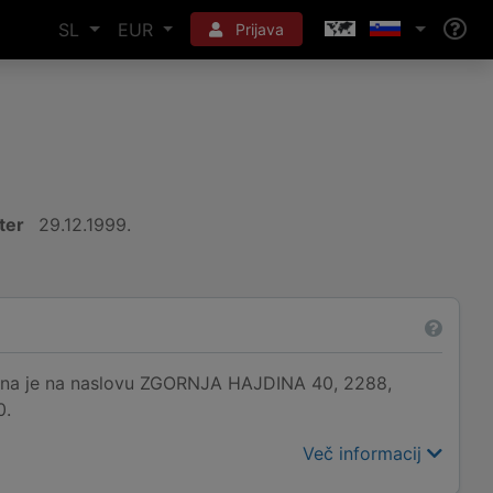
SL
EUR
Prijava
ter
29.12.1999.
rana je na naslovu ZGORNJA HAJDINA 40, 2288,
0.
Več informacij