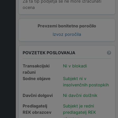
Za ta tip podjetja se ne more izračunati
ocena
Prevzemi bonitetno poročilo
Izvoz poročila
POVZETEK POSLOVANJA
Transakcijski
Ni v blokadi
računi
Sodne objave
Subjekt ni v
insolvenčnih postopkih
Davčni dolgovi
Ni davčni dolžnik
Predlagatelj
Subjekt je redni
REK obrazcev
predlagatelj REK