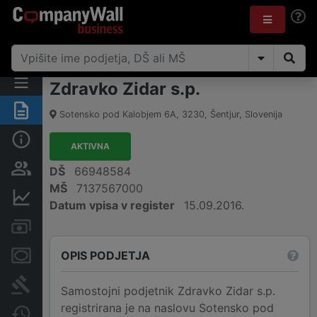
Zdravko Zidar s.p.
Povzetek
Sotensko pod Kalobjem 6A
,
3230
,
Šentjur
,
Slovenija
Osnovni podatki
AKTIVNA
Odgovorne osebe in lastništvo
DŠ
66948584
MŠ
7137567000
Finančni podatki
Datum vpisa v register
15.09.2016.
Računi in blokade
OPIS PODJETJA
Zastavne pravice
Sodni postopki
Samostojni podjetnik Zdravko Zidar s.p.
registrirana je na naslovu Sotensko pod
Spremembe