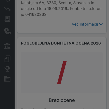
Kalobjem 6A, 3230, Šentjur, Slovenija in
deluje od leta 15.09.2016.. Kontaktni telefon
Insolvenčni postopki
je 041680263.
Javna naročila
Več informacij
Davčne oaze in sumljive
transakcije
POGLOBLJENA BONITETNA OCENA 2026
Transakcije iz državnega
proračuna
/
Dokumenti in objave
Konkurenčna podjetja
Nepremičnine in sredstva
Brez ocene