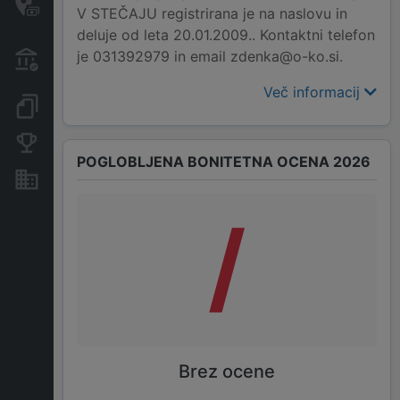
V STEČAJU registrirana je na naslovu in
transakcije
deluje od leta 20.01.2009.. Kontaktni telefon
Transakcije iz državnega
je 031392979 in email zdenka@o-ko.si.
proračuna
Več informacij
Dokumenti in objave
Konkurenčna podjetja
POGLOBLJENA BONITETNA OCENA 2026
Nepremičnine in sredstva
/
Brez ocene