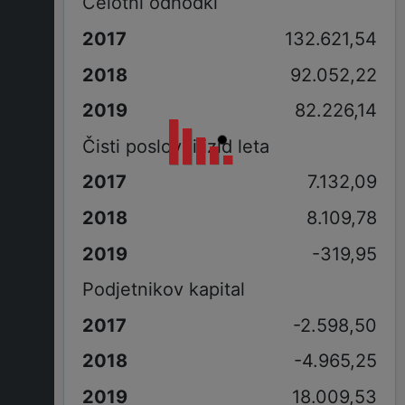
Celotni odhodki
132.621,54
92.052,22
82.226,14
Čisti poslovni izid leta
7.132,09
8.109,78
-319,95
Podjetnikov kapital
-2.598,50
-4.965,25
18.009,53