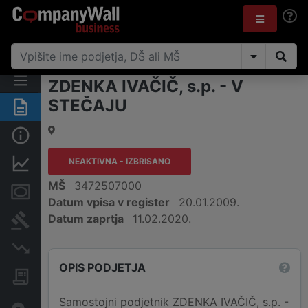
ZDENKA IVAČIČ, s.p. - V
STEČAJU
Povzetek
Osnovni podatki
NEAKTIVNA - IZBRISANO
Finančni podatki
MŠ
3472507000
Zastavne pravice
Datum vpisa v register
20.01.2009.
Datum zaprtja
11.02.2020.
Sodni postopki
Insolvenčni postopki
OPIS PODJETJA
Javna naročila
Samostojni podjetnik ZDENKA IVAČIČ, s.p. -
Davčne oaze in sumljive