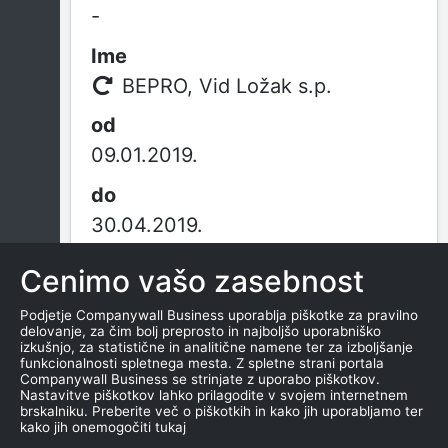
-
BEPRO, Vid Ložak s.p.
09.01.2019.
30.04.2019.
Cenimo vašo zasebnost
Vid Ložak s.p.
Podjetje Companywall Business uporablja piškotke za pravilno
delovanje, za čim bolj preprosto in najboljšo uporabniško
izkušnjo, za statistične in analitične namene ter za izboljšanje
Od ustanovitve
funkcionalnosti spletnega mesta. Z spletne strani portala
Companywall Business se strinjate z uporabo piškotkov.
Nastavitve piškotkov lahko prilagodite v svojem internetnem
brskalniku. Preberite več o piškotkih in kako jih uporabljamo ter
kako jih onemogočiti tukaj
09.01.2019.