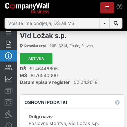
Vid Ložak s.p.
Povzetek
Kovaška cesta 29B
,
3214
,
Zreče
,
Slovenija
Osnovni podatki
AKTIVNA
Odgovorne osebe in lastništvo
DŠ
SI 46446605
MŠ
8176540000
Finančni podatki
Datum vpisa v register
02.04.2018.
Računi in blokade
OSNOVNI PODATKI
Zastavne pravice
Sodni postopki
Dolgi naziv
Poslovne storitve, Vid Ložak s.p.
Spremembe