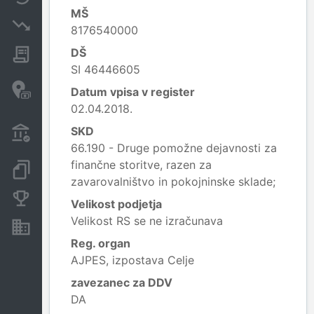
MŠ
Insolvenčni postopki
8176540000
DŠ
Javna naročila
SI 46446605
Davčne oaze in sumljive
Datum vpisa v register
transakcije
02.04.2018.
Transakcije iz državnega
SKD
proračuna
66.190 - Druge pomožne dejavnosti za
finančne storitve, razen za
Dokumenti in objave
zavarovalništvo in pokojninske sklade;
Konkurenčna podjetja
Velikost podjetja
Velikost RS se ne izračunava
Nepremičnine in sredstva
Reg. organ
AJPES, izpostava Celje
zavezanec za DDV
DA