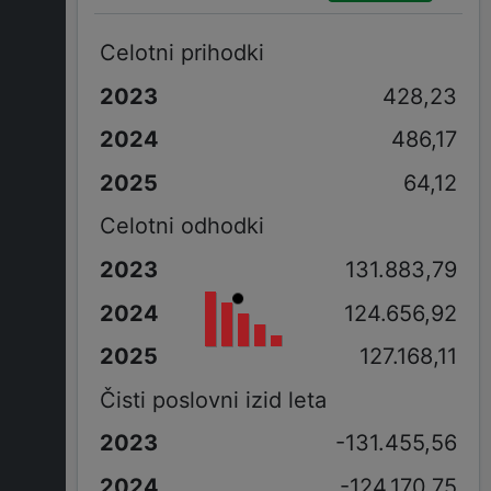
Celotni prihodki
428,23
486,17
64,12
Celotni odhodki
131.883,79
124.656,92
127.168,11
Čisti poslovni izid leta
-131.455,56
-124.170,75