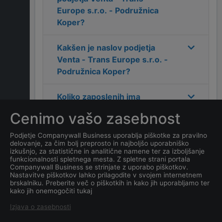
Europe s.r.o. - Podružnica
Koper
?
Kakšen je naslov podjetja
Venta - Trans Europe s.r.o. -
Podružnica Koper
?
Koliko zaposlenih ima
podjetje
Venta - Trans
Cenimo vašo zasebnost
Europe s.r.o. - Podružnica
Koper
?
Podjetje Companywall Business uporablja piškotke za pravilno
delovanje, za čim bolj preprosto in najboljšo uporabniško
izkušnjo, za statistične in analitične namene ter za izboljšanje
Kateri je datum ustanovitve
funkcionalnosti spletnega mesta. Z spletne strani portala
Companywall Business se strinjate z uporabo piškotkov.
podjetja
Venta - Trans
Nastavitve piškotkov lahko prilagodite v svojem internetnem
Europe s.r.o. - Podružnica
brskalniku. Preberite več o piškotkih in kako jih uporabljamo ter
kako jih onemogočiti tukaj
Koper
?
Izjava o zasebnosti