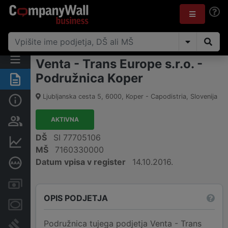
Venta - Trans Europe s.r.o. -
Podružnica Koper
Povzetek
Ljubljanska cesta 5
,
6000
,
Koper - Capodistria
,
Slovenija
Osnovni podatki
AKTIVNA
Odgovorne osebe in lastništvo
DŠ
SI 77705106
Finančni podatki
MŠ
7160330000
Datum vpisa v register
14.10.2016.
Poglobljena bonitetna ocena
Računi in blokade
OPIS PODJETJA
Zastavne pravice
Podružnica tujega podjetja Venta - Trans
Sodni postopki