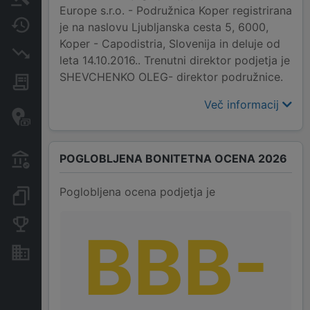
Europe s.r.o. - Podružnica Koper registrirana
Spremembe
je na naslovu Ljubljanska cesta 5, 6000,
Koper - Capodistria, Slovenija in deluje od
Insolvenčni postopki
leta 14.10.2016.. Trenutni direktor podjetja je
SHEVCHENKO OLEG- direktor podružnice.
Javna naročila
Več informacij
Davčne oaze in sumljive
transakcije
Transakcije iz državnega
POGLOBLJENA BONITETNA OCENA 2026
proračuna
Poglobljena ocena podjetja je
Dokumenti in objave
Konkurenčna podjetja
BBB-
Nepremičnine in sredstva