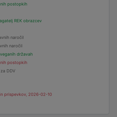
čnih postopkih
lagatelj REK obrazcev
avnih naročil
vnih naročil
tveganih državah
čnih postopkih
c za DDV
in prispevkov, 2026-02-10