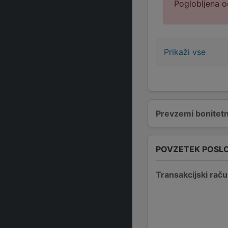
Poglobljena o
Prikaži vse
Prevzemi bonitetn
POVZETEK POSL
Transakcijski raču