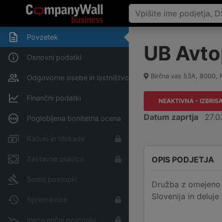
Povzetek
UB Avtop
Osnovni podatki
Birčna vas 53A
,
8000
,
Odgovorne osebe in lastništvo
Finančni podatki
NEAKTIVNA - IZBRIS
Datum zaprtja
27.0
Poglobljena bonitetna ocena
Računi in blokade
OPIS PODJETJA
Zastavne pravice
Sodni postopki
Družba z omejeno o
Slovenija in deluje
Spremembe
Insolvenčni postopki