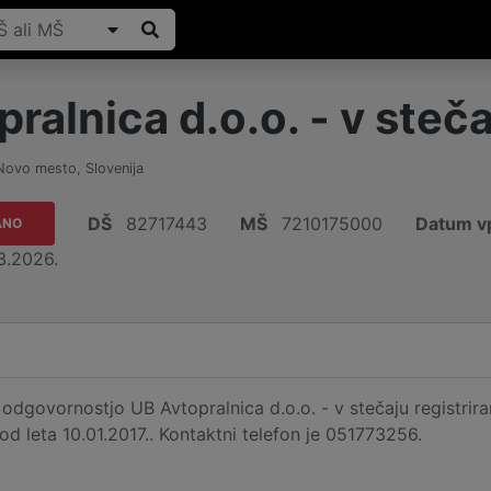
ralnica d.o.o. - v steč
Novo mesto
,
Slovenija
DŠ
82717443
MŠ
7210175000
Datum vp
ANO
3.2026.
dgovornostjo UB Avtopralnica d.o.o. - v stečaju registrir
 od leta 10.01.2017.. Kontaktni telefon je 051773256.