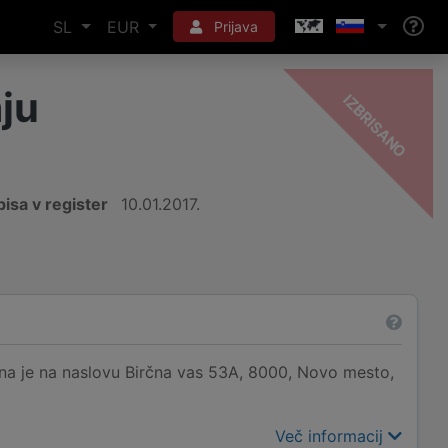
SL
EUR
Prijava
aju
-
O
isa v register
10.01.2017.
ana je na naslovu Birčna vas 53A, 8000, Novo mesto,
Več informacij