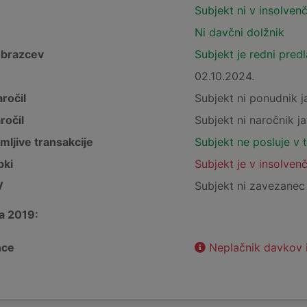
Subjekt ni v insolven
Ni davčni dolžnik
obrazcev
Subjekt je redni pred
02.10.2024.
ročil
Subjekt ni ponudnik j
ročil
Subjekt ni naročnik ja
mljive transakcije
Subjekt ne posluje v 
pki
Subjekt je v insolven
V
Subjekt ni zavezane
a 2019:
nce
Neplačnik davkov 