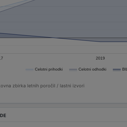
17
2019
Celotni prihodki
Celotni odhodki
BI
vna zbirka letnih poročil / lastni izvori
ADE