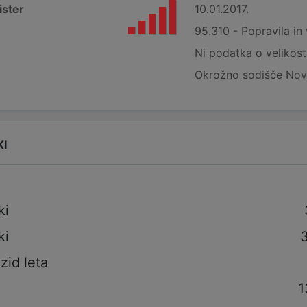
ister
10.01.2017.
95.310 - Popravila in
Ni podatka o velikost
Okrožno sodišče No
KI
ki
ki
izid leta
1