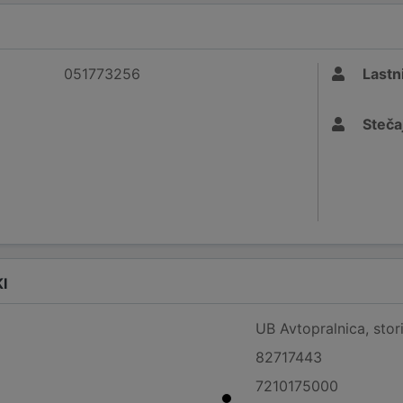
051773256
Lastni
Stečaj
I
UB Avtopralnica, stori
82717443
7210175000