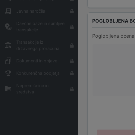
Javna naročila
POGLOBLJENA B
Davčne oaze in sumljive
transakcije
Poglobljena ocena 
Transakcije iz
državnega proračuna
Dokumenti in objave
Konkurenčna podjetja
Nepremičnine in
sredstva