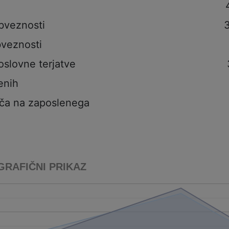
bveznosti
veznosti
oslovne terjatve
enih
ča na zaposlenega
GRAFIČNI PRIKAZ