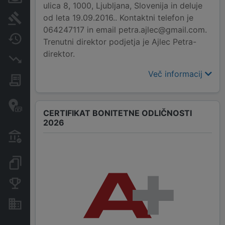
ulica 8, 1000, Ljubljana, Slovenija in deluje
od leta 19.09.2016.. Kontaktni telefon je
Sodni postopki
064247117 in email petra.ajlec@gmail.com.
Spremembe
Trenutni direktor podjetja je Ajlec Petra-
direktor.
Insolvenčni postopki
Več informacij
Javna naročila
Davčne oaze in sumljive
transakcije
CERTIFIKAT BONITETNE ODLIČNOSTI
2026
Transakcije iz državnega
proračuna
Dokumenti in objave
Konkurenčna podjetja
Nepremičnine in sredstva