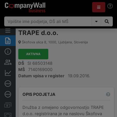
TRAPE d.o.o.
Povzetek
Škofova ulica 8
,
1000
,
Ljubljana
,
Slovenija
Osnovni podatki
AKTIVNA
Odgovorne osebe in lastništvo
DŠ
SI 68503148
MŠ
7140169000
Finančni podatki
Datum vpisa v register
19.09.2016.
Certifikat bonitetne odličnosti
OPIS PODJETJA
Poglobljena bonitetna ocena
Računi in blokade
Družba z omejeno odgovornostjo TRAPE
d.o.o. registrirana je na naslovu Škofova
Zastavne pravice