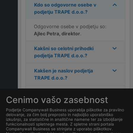
Kdo so odgovorne osebe v
podjetju
TRAPE d.o.o.
?
Odgovorne osebe v podjetju so:
Ajlec Petra, direktor
.
Kakšni so celotni prihodki
podjetja
TRAPE d.o.o.
?
Kakšen je naslov podjetja
TRAPE d.o.o.
?
Kakšen je kontakt podjetja
Cenimo vašo zasebnost
TRAPE d.o.o.
?
Podjetje Companywall Business uporablja piškotke za pravilno
delovanje, za čim bolj preprosto in najboljšo uporabniško
Koliko zaposlenih ima
izkušnjo, za statistične in analitične namene ter za izboljšanje
podjetje
TRAPE d.o.o.
?
funkcionalnosti spletnega mesta. Z spletne strani portala
Companywall Business se strinjate z uporabo piškotkov.