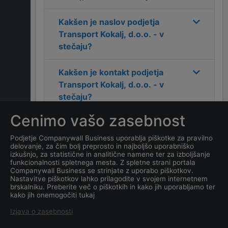
Kakšen je naslov podjetja
Transport Kokalj, d.o.o. - v
stečaju
?
Kakšen je kontakt podjetja
Transport Kokalj, d.o.o. - v
stečaju
?
Cenimo vašo zasebnost
Koliko zaposlenih ima
podjetje
Transport Kokalj,
Podjetje Companywall Business uporablja piškotke za pravilno
delovanje, za čim bolj preprosto in najboljšo uporabniško
d.o.o. - v stečaju
?
izkušnjo, za statistične in analitične namene ter za izboljšanje
funkcionalnosti spletnega mesta. Z spletne strani portala
Companywall Business se strinjate z uporabo piškotkov.
Kateri je datum ustanovitve
Nastavitve piškotkov lahko prilagodite v svojem internetnem
podjetja
Transport Kokalj,
brskalniku. Preberite več o piškotkih in kako jih uporabljamo ter
kako jih onemogočiti tukaj
d.o.o. - v stečaju
?
Izjava o zasebnosti