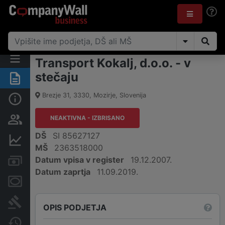
Transport Kokalj, d.o.o. - v
stečaju
Povzetek
Brezje 31
,
3330
,
Mozirje
,
Slovenija
Osnovni podatki
NEAKTIVNA - IZBRISANO
Odgovorne osebe in lastništvo
DŠ
SI 85627127
Finančni podatki
MŠ
2363518000
Datum vpisa v register
19.12.2007.
Računi in blokade
Datum zaprtja
11.09.2019.
Zastavne pravice
Sodni postopki
OPIS PODJETJA
Spremembe