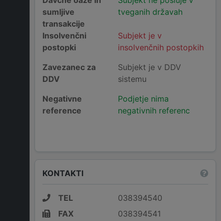
Davčne oaze in
Subjekt ne posluje v
sumljive
tveganih državah
transakcije
Insolvenčni
Subjekt je v
postopki
insolvenčnih postopkih
Zavezanec za
Subjekt je v DDV
DDV
sistemu
Negativne
Podjetje nima
reference
negativnih referenc
KONTAKTI
TEL
038394540
FAX
038394541