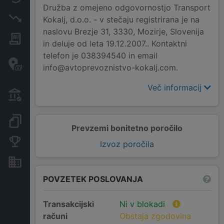
Družba z omejeno odgovornostjo Transport
Insolvenčni postopki
Kokalj, d.o.o. - v stečaju registrirana je na
naslovu Brezje 31, 3330, Mozirje, Slovenija
Javna naročila
in deluje od leta 19.12.2007.. Kontaktni
telefon je 038394540 in email
Davčne oaze in sumljive
info@avtoprevoznistvo-kokalj.com.
transakcije
Več informacij
Transakcije iz državnega
proračuna
Dokumenti in objave
Prevzemi bonitetno poročilo
Konkurenčna podjetja
Izvoz poročila
Nepremičnine in sredstva
POVZETEK POSLOVANJA
Transakcijski
Ni v blokadi
računi
Obstaja zgodovina