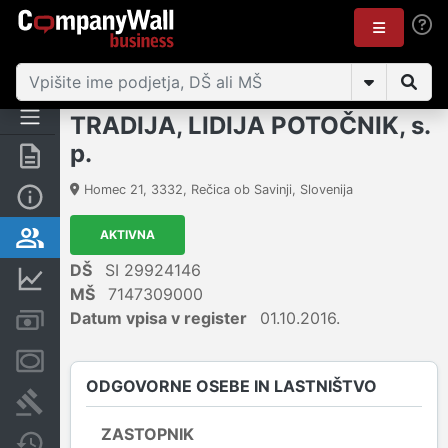
TRADIJA, LIDIJA POTOČNIK, s.
p.
Povzetek
Homec 21
,
3332
,
Rečica ob Savinji
,
Slovenija
Osnovni podatki
AKTIVNA
Odgovorne osebe in lastništvo
DŠ
SI 29924146
Finančni podatki
MŠ
7147309000
Datum vpisa v register
01.10.2016.
Računi in blokade
Zastavne pravice
ODGOVORNE OSEBE IN LASTNIŠTVO
Sodni postopki
ZASTOPNIK
Spremembe