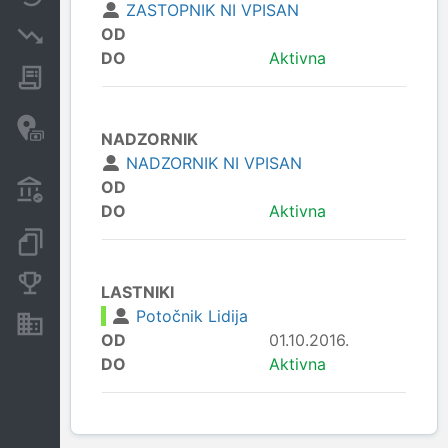
ZASTOPNIK NI VPISAN
OD
Insolvenčni postopki
DO
Aktivna
Javna naročila
Davčne oaze in sumljive
NADZORNIK
transakcije
NADZORNIK NI VPISAN
Transakcije iz državnega
OD
proračuna
DO
Aktivna
Dokumenti in objave
Konkurenčna podjetja
LASTNIKI
Potočnik Lidija
Nepremičnine in sredstva
OD
01.10.2016.
DO
Aktivna