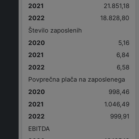
21.851,18
18.828,80
Število zaposlenih
5,16
6,84
6,58
Povprečna plača na zaposlenega
998,46
1.046,49
999,91
EBITDA