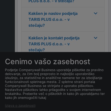
PLUS d.o.o. - v stečaju
?
Kakšen je naslov podjetja
TARIS PLUS d.o.o. - v
stečaju
?
Kakšen je kontakt podjetja
TARIS PLUS d.o.o. - v
stečaju
?
Cenimo vašo zasebnost
Koliko zaposlenih ima
podjetje
TARIS PLUS d.o.o. -
Podjetje Companywall Business uporablja piškotke za pravilno
delovanje, za čim bolj preprosto in najboljšo uporabniško
v stečaju
?
izkušnjo, za statistične in analitične namene ter za izboljšanje
funkcionalnosti spletnega mesta. Z spletne strani portala
Companywall Business se strinjate z uporabo piškotkov.
Kateri je datum ustanovitve
Nastavitve piškotkov lahko prilagodite v svojem internetnem
podjetja
TARIS PLUS d.o.o. -
brskalniku. Preberite več o piškotkih in kako jih uporabljamo ter
kako jih onemogočiti tukaj
v stečaju
?
Izjava o zasebnosti