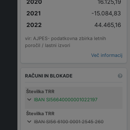
16.125,19
-15.084,83
44.465,16
vir: AJPES- podatkovna zbirka letnih
poročil / lastni izvori
Več informacij
RAČUNI IN BLOKADE
Številka TRR
IBAN SI56640000001022197
Številka TRR
IBAN SI56 6100 0001 2545 260