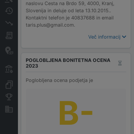
naslovu Cesta na Brdo 59, 4000, Kranj,
Slovenija in deluje od leta 13.10.2015..
Spremembe
Kontaktni telefon je 40837688 in email
Insolvenčni postopki
taris.plus@gmail.com.
Javna naročila
Več informacij
Davčne oaze in sumljive
transakcije
POGLOBLJENA BONITETNA OCENA
2023
Transakcije iz državnega
proračuna
Poglobljena ocena podjetja je
Dokumenti in objave
B-
Konkurenčna podjetja
Nepremičnine in sredstva