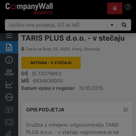
TARIS PLUS d.o.o. - v stečaju
Povzetek
Cesta na Brdo 59
,
4000
,
Kranj
,
Slovenija
Osnovni podatki
AKTIVNA - V STEČAJU
Odgovorne osebe in lastništvo
DŠ
SI 72078863
MŠ
6934838000
Finančni podatki
Datum vpisa v register
13.10.2015.
Poglobljena bonitetna ocena
OPIS PODJETJA
Računi in blokade
Zastavne pravice
Družba z omejeno odgovornostjo TARIS
PLUS d.o.o. - v stečaju registrirana je na
Sodni postopki