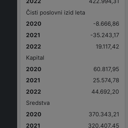
422.994,31
Čisti poslovni izid leta
-8.666,86
-35.243,17
19.117,42
Kapital
60.817,95
25.574,78
44.692,20
Sredstva
370.343,21
320.407,45