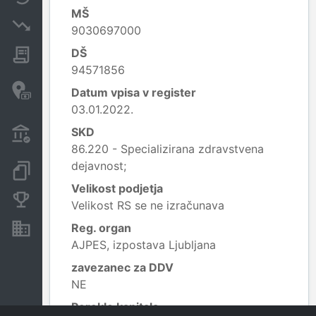
MŠ
Insolvenčni postopki
9030697000
DŠ
Javna naročila
94571856
Davčne oaze in sumljive
Datum vpisa v register
transakcije
03.01.2022.
Transakcije iz državnega
SKD
proračuna
86.220 - Specializirana zdravstvena
dejavnost;
Dokumenti in objave
Velikost podjetja
Konkurenčna podjetja
Velikost RS se ne izračunava
Reg. organ
Nepremičnine in sredstva
AJPES, izpostava Ljubljana
zavezanec za DDV
NE
Poreklo kapitala