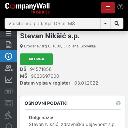
Stevan Nikšić s.p.
Povzetek
Brodarjev trg 6
,
1000
,
Ljubljana
,
Slovenija
Osnovni podatki
AKTIVNA
Odgovorne osebe in lastništvo
DŠ
94571856
MŠ
9030697000
Finančni podatki
Datum vpisa v register
03.01.2022.
Računi in blokade
OSNOVNI PODATKI
Zastavne pravice
Sodni postopki
Dolgi naziv
Stevan Nikšić, zdravniška dejavnost s.p.
Spremembe